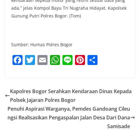
kendaraan sepeda motor yang resmi sesuai data yang
ada,” jelas Kompol Bayu Tri Nugraha Hidayat. Kapolsek
Gunung Putri Polres Bogor. (Tom)
Sumber: Humas Polres Bogor
F
T
E
W
Li
Pi
S
a
w
m
h
n
nt
h
c
itt
ai
at
e
er
ar
e
er
l
s
e
e
Kapolres Bogor Serahkan Kendaraan Dinas Kepada
b
A
st
Polsek Jajaran Polres Bogor
o
p
Penuhi Aspirasi Warganya, Pemdes Gandoang Cileu
o
p
ngsi Realisasikan Pengaspalan Jalan Desa Dari Dana
Samisade
k