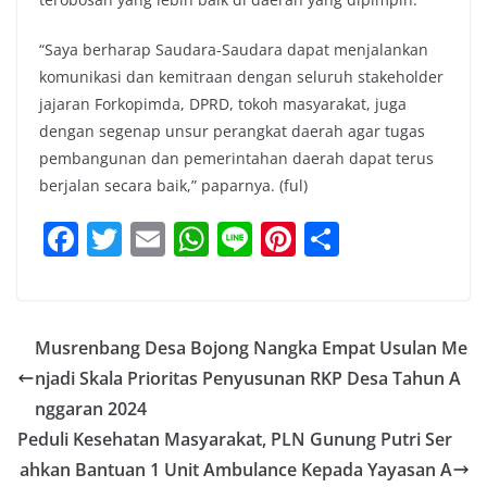
“Saya berharap Saudara-Saudara dapat menjalankan
komunikasi dan kemitraan dengan seluruh stakeholder
jajaran Forkopimda, DPRD, tokoh masyarakat, juga
dengan segenap unsur perangkat daerah agar tugas
pembangunan dan pemerintahan daerah dapat terus
berjalan secara baik,” paparnya. (ful)
F
T
E
W
Li
Pi
S
a
w
m
h
n
nt
h
c
itt
ai
at
e
er
ar
e
er
l
s
e
e
Musrenbang Desa Bojong Nangka Empat Usulan Me
b
A
st
njadi Skala Prioritas Penyusunan RKP Desa Tahun A
o
p
nggaran 2024
o
p
Peduli Kesehatan Masyarakat, PLN Gunung Putri Ser
ahkan Bantuan 1 Unit Ambulance Kepada Yayasan A
k