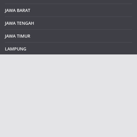
JAWA BARAT
JAWA TENGAH
JAWA TIMUR
LAMPUNG
REDAKSI
Sample Page
SUMATERA SELATAN
SUMATERA UTARA
klikinfoku.com