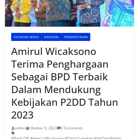
EKONOMI BISNIS
NASIONAL
PEMERINTAHAN
Amirul Wicaksono
Terima Penghargaan
Sebagai BPD Terbaik
Dalam Mendukung
Kebijakan P2DD Tahun
2023
admin
Oktober 5, 2023
0 Comments
#Bank DKI #Amirul Wicaksono #Digital Lending #JakOne Mobile