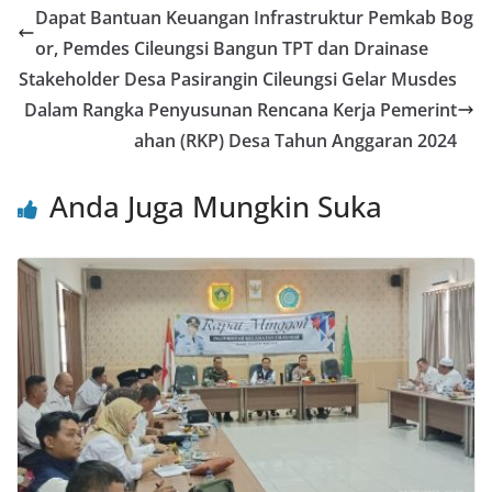
e
er
l
s
e
e
Dapat Bantuan Keuangan Infrastruktur Pemkab Bog
b
A
st
or, Pemdes Cileungsi Bangun TPT dan Drainase
o
p
Stakeholder Desa Pasirangin Cileungsi Gelar Musdes
o
p
Dalam Rangka Penyusunan Rencana Kerja Pemerint
ahan (RKP) Desa Tahun Anggaran 2024
k
Anda Juga Mungkin Suka