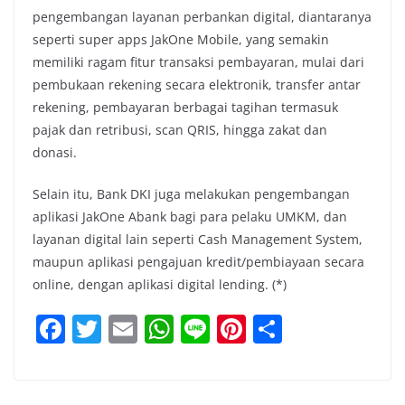
pengembangan layanan perbankan digital, diantaranya
seperti super apps JakOne Mobile, yang semakin
memiliki ragam fitur transaksi pembayaran, mulai dari
pembukaan rekening secara elektronik, transfer antar
rekening, pembayaran berbagai tagihan termasuk
pajak dan retribusi, scan QRIS, hingga zakat dan
donasi.
Selain itu, Bank DKI juga melakukan pengembangan
aplikasi JakOne Abank bagi para pelaku UMKM, dan
layanan digital lain seperti Cash Management System,
maupun aplikasi pengajuan kredit/pembiayaan secara
online, dengan aplikasi digital lending. (*)
F
T
E
W
Li
Pi
S
a
w
m
h
n
nt
h
c
itt
ai
at
e
er
ar