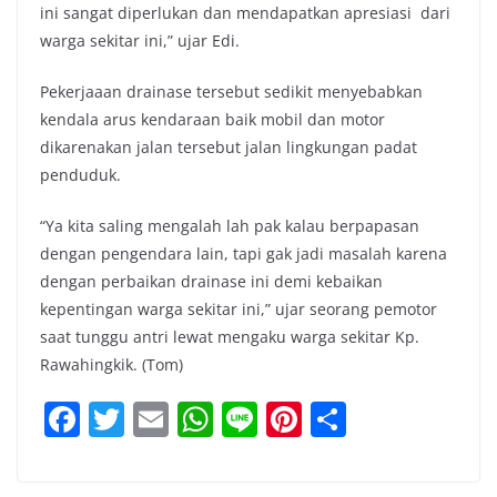
ini sangat diperlukan dan mendapatkan apresiasi dari
warga sekitar ini,” ujar Edi.
Pekerjaaan drainase tersebut sedikit menyebabkan
kendala arus kendaraan baik mobil dan motor
dikarenakan jalan tersebut jalan lingkungan padat
penduduk.
“Ya kita saling mengalah lah pak kalau berpapasan
dengan pengendara lain, tapi gak jadi masalah karena
dengan perbaikan drainase ini demi kebaikan
kepentingan warga sekitar ini,” ujar seorang pemotor
saat tunggu antri lewat mengaku warga sekitar Kp.
Rawahingkik. (Tom)
F
T
E
W
Li
Pi
S
a
w
m
h
n
nt
h
c
itt
ai
at
e
er
ar