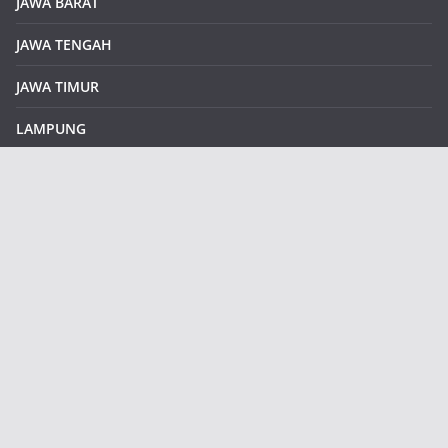
JAWA BARAT
JAWA TENGAH
JAWA TIMUR
LAMPUNG
REDAKSI
Sample Page
SUMATERA SELATAN
SUMATERA UTARA
klikinfoku.com