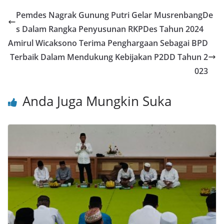
e
er
l
s
e
e
Pemdes Nagrak Gunung Putri Gelar MusrenbangDe
b
A
st
s Dalam Rangka Penyusunan RKPDes Tahun 2024
o
p
Amirul Wicaksono Terima Penghargaan Sebagai BPD
o
p
Terbaik Dalam Mendukung Kebijakan P2DD Tahun 2
023
k
Anda Juga Mungkin Suka