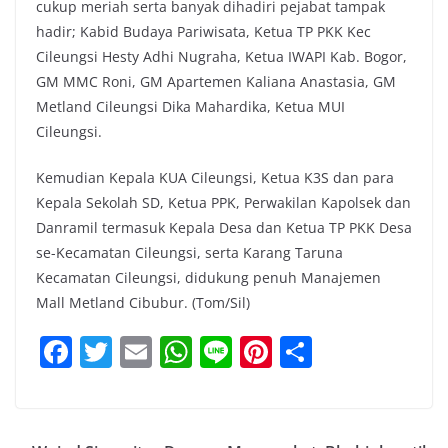
cukup meriah serta banyak dihadiri pejabat tampak
hadir; Kabid Budaya Pariwisata, Ketua TP PKK Kec
Cileungsi Hesty Adhi Nugraha, Ketua IWAPI Kab. Bogor,
GM MMC Roni, GM Apartemen Kaliana Anastasia, GM
Metland Cileungsi Dika Mahardika, Ketua MUI
Cileungsi.
Kemudian Kepala KUA Cileungsi, Ketua K3S dan para
Kepala Sekolah SD, Ketua PPK, Perwakilan Kapolsek dan
Danramil termasuk Kepala Desa dan Ketua TP PKK Desa
se-Kecamatan Cileungsi, serta Karang Taruna
Kecamatan Cileungsi, didukung penuh Manajemen
Mall Metland Cibubur. (Tom/Sil)
F
T
E
W
Li
Pi
S
a
w
m
h
n
nt
h
c
itt
ai
at
e
er
ar
e
er
l
s
e
e