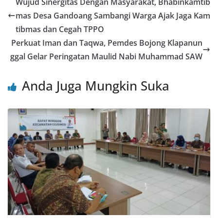
Wujud Sinergitas Dengan Masyarakat, Bhabinkamtib
b
A
st
mas Desa Gandoang Sambangi Warga Ajak Jaga Kam
o
p
tibmas dan Cegah TPPO
o
p
Perkuat Iman dan Taqwa, Pemdes Bojong Klapanun
ggal Gelar Peringatan Maulid Nabi Muhammad SAW
k
Anda Juga Mungkin Suka