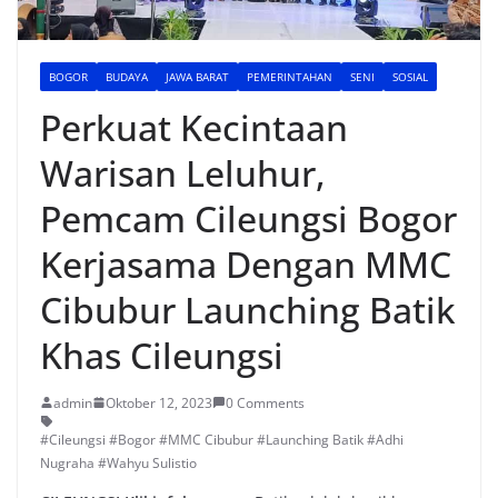
BOGOR
BUDAYA
JAWA BARAT
PEMERINTAHAN
SENI
SOSIAL
Perkuat Kecintaan
Warisan Leluhur,
Pemcam Cileungsi Bogor
Kerjasama Dengan MMC
Cibubur Launching Batik
Khas Cileungsi
admin
Oktober 12, 2023
0 Comments
#Cileungsi #Bogor #MMC Cibubur #Launching Batik #Adhi
Nugraha #Wahyu Sulistio