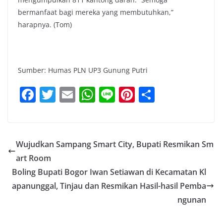
bermanfaat bagi mereka yang membutuhkan,”
harapnya. (Tom)
Sumber: Humas PLN UP3 Gunung Putri
F
T
E
W
Li
Pi
S
a
w
m
h
n
nt
h
c
itt
ai
at
e
er
ar
e
er
l
s
e
e
Wujudkan Sampang Smart City, Bupati Resmikan Sm
b
A
st
art Room
o
p
Boling Bupati Bogor Iwan Setiawan di Kecamatan Kl
o
p
apanunggal, Tinjau dan Resmikan Hasil-hasil Pemba
ngunan
k