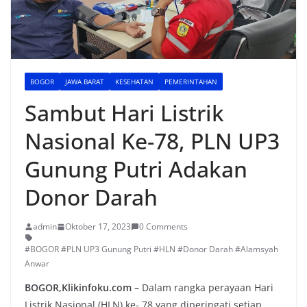
BOGOR
JAWA BARAT
KESEHATAN
PEMERINTAHAN
Sambut Hari Listrik
Nasional Ke-78, PLN UP3
Gunung Putri Adakan
Donor Darah
admin
Oktober 17, 2023
0 Comments
#BOGOR #PLN UP3 Gunung Putri #HLN #Donor Darah #Alamsyah
Anwar
BOGOR,Klikinfoku.com –
Dalam rangka perayaan Hari
Listrik Nasional (HLN) ke- 78 yang diperingati setiap