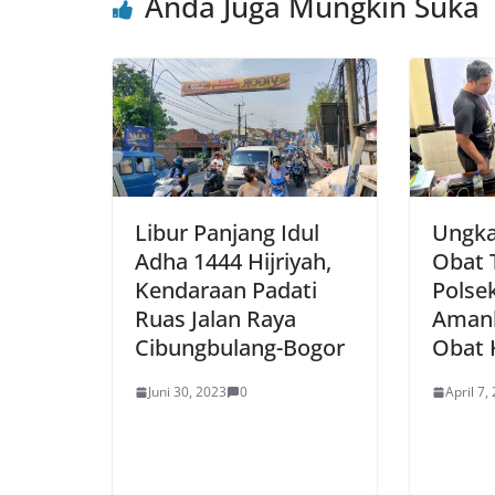
Anda Juga Mungkin Suka
o
p
k
Libur Panjang Idul
Ungka
Adha 1444 Hijriyah,
Obat 
Kendaraan Padati
Polse
Ruas Jalan Raya
Amank
Cibungbulang-Bogor
Obat K
Juni 30, 2023
0
April 7,