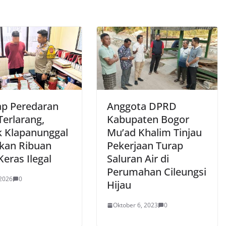
p Peredaran
Anggota DPRD
Terlarang,
Kabupaten Bogor
k Klapanunggal
Mu’ad Khalim Tinjau
an Ribuan
Pekerjaan Turap
eras Ilegal
Saluran Air di
Perumahan Cileungsi
 2026
0
Hijau
Oktober 6, 2023
0