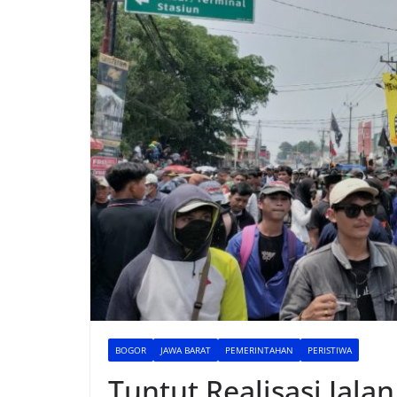
BOGOR
JAWA BARAT
PEMERINTAHAN
PERISTIWA
Tuntut Realisasi Jal