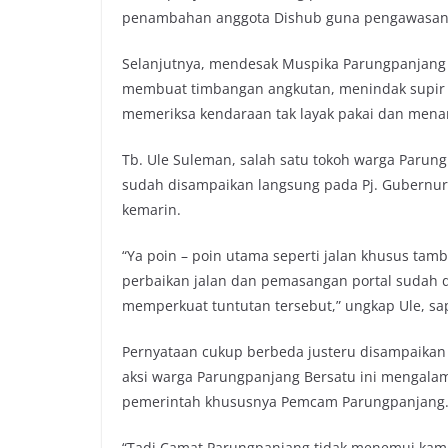
penambahan anggota Dishub guna pengawasan l
Selanjutnya, mendesak Muspika Parungpanjang
membuat timbangan angkutan, menindak supir
memeriksa kendaraan tak layak pakai dan mena
Tb. Ule Suleman, salah satu tokoh warga Paru
sudah disampaikan langsung pada Pj. Gubernur 
kemarin.
“Ya poin – poin utama seperti jalan khusus tam
perbaikan jalan dan pemasangan portal sudah d
memperkuat tuntutan tersebut,” ungkap Ule, sa
Pernyataan cukup berbeda justeru disampaikan o
aksi warga Parungpanjang Bersatu ini mengalami
pemerintah khususnya Pemcam Parungpanjang
“Tadi Camat Parungpanjang tidak menemui kami, t