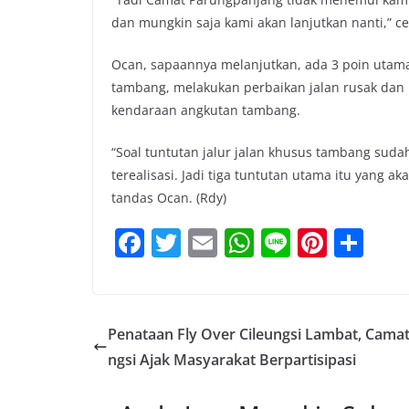
dan mungkin saja kami akan lanjutkan nanti,” c
Ocan, sapaannya melanjutkan, ada 3 poin utama 
tambang, melakukan perbaikan jalan rusak dan 
kendaraan angkutan tambang.
“Soal tuntutan jalur jalan khusus tambang suda
terealisasi. Jadi tiga tuntutan utama itu yang 
tandas Ocan. (Rdy)
F
T
E
W
Li
Pi
S
a
w
m
h
n
nt
h
c
itt
ai
at
e
er
ar
e
er
l
s
e
e
Penataan Fly Over Cileungsi Lambat, Camat
b
A
st
ngsi Ajak Masyarakat Berpartisipasi
o
p