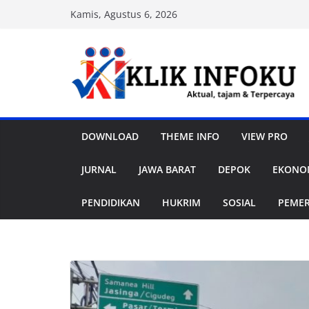
Skip
Kamis, Agustus 6, 2026
to
content
DOWNLOAD
THEME INFO
VIEW PRO
JURNAL
JAWA BARAT
DEPOK
EKONOM
PENDIDIKAN
HUKRIM
SOSIAL
PEME