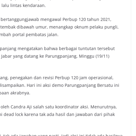
alu lintas kendaraan.
 bertanggungjawab mengawal Perbup 120 tahun 2021,
 tembak dibawah umur, menangkap oknum pelaku pungli,
mbah portal pembatas jalan.
ngpanjang mengatakan bahwa berbagai tuntutan tersebut
Jabar yang datang ke Parungpanjang, Minggu (19/11)
bang, penegakan dan revisi Perbup 120 jam operasional,
isampaikan. Hari ini aksi demo Parungpanjang Bersatu ini
paan akrabnya.
leh Candra Aji salah satu koordinator aksi. Menurutnya,
 dead lock karena tak ada hasil dan jawaban dari pihak
.
ak ada jawaban yang pasti. Jadi aksi ini tidak ada hasilnya