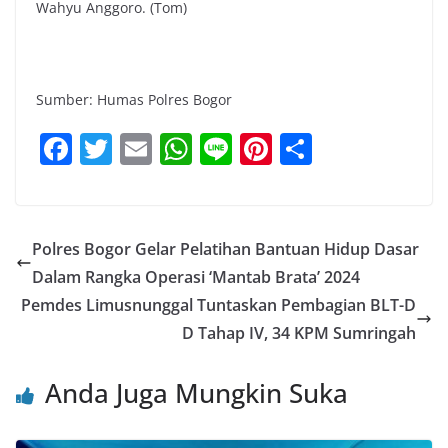
Wahyu Anggoro. (Tom)
Sumber: Humas Polres Bogor
F
T
E
W
Li
Pi
S
a
w
m
h
n
nt
h
c
itt
ai
at
e
er
ar
e
er
l
s
e
e
Polres Bogor Gelar Pelatihan Bantuan Hidup Dasar
b
A
st
Dalam Rangka Operasi ‘Mantab Brata’ 2024
o
p
Pemdes Limusnunggal Tuntaskan Pembagian BLT-D
o
p
D Tahap IV, 34 KPM Sumringah
k
Anda Juga Mungkin Suka