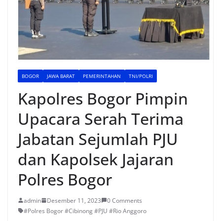
BOGOR
JAWA BARAT
PEMERINTAHAN
TNI/POLRI
Kapolres Bogor Pimpin
Upacara Serah Terima
Jabatan Sejumlah PJU
dan Kapolsek Jajaran
Polres Bogor
admin
Desember 11, 2023
0 Comments
#Polres Bogor #Cibinong #PJU #Rio Anggoro