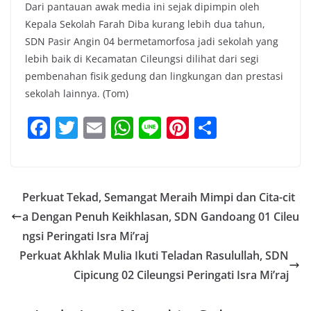
Dari pantauan awak media ini sejak dipimpin oleh
Kepala Sekolah Farah Diba kurang lebih dua tahun,
SDN Pasir Angin 04 bermetamorfosa jadi sekolah yang
lebih baik di Kecamatan Cileungsi dilihat dari segi
pembenahan fisik gedung dan lingkungan dan prestasi
sekolah lainnya. (Tom)
F
T
E
W
Li
Pi
S
a
w
m
h
n
nt
h
c
itt
ai
at
e
er
ar
e
er
l
s
e
e
Perkuat Tekad, Semangat Meraih Mimpi dan Cita-cit
b
A
st
a Dengan Penuh Keikhlasan, SDN Gandoang 01 Cileu
o
p
ngsi Peringati Isra Mi’raj
o
p
Perkuat Akhlak Mulia Ikuti Teladan Rasulullah, SDN
Cipicung 02 Cileungsi Peringati Isra Mi’raj
k