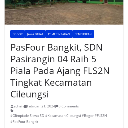
BOGOR
JAWA BARAT
PEMERINTAHAN
PENDIDIKAN
PasFour Bangkit, SDN
Pasirangin 04 Raih 5
Piala Pada Ajang FLS2N
Tingkat Kecamatan
Cileungsi
admin
Februari 21, 2024
0 Comments
#Olimpiade Siswa SD #Kecamatan Cileungsi #Bogor #FLS2N
#PasFour Bangkit