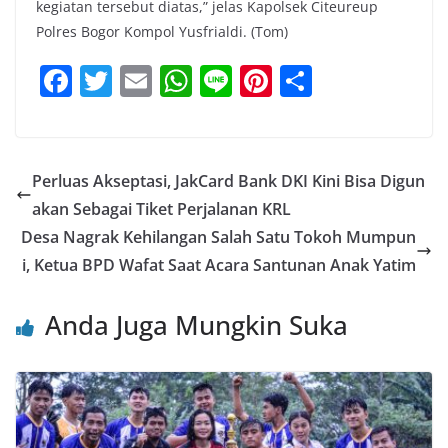
kegiatan tersebut diatas,” jelas Kapolsek Citeureup
Polres Bogor Kompol Yusfrialdi. (Tom)
F
T
E
W
Li
Pi
S
a
w
m
h
n
nt
h
c
itt
ai
at
e
er
ar
e
er
l
s
e
e
Perluas Akseptasi, JakCard Bank DKI Kini Bisa Digun
b
A
st
akan Sebagai Tiket Perjalanan KRL
o
p
Desa Nagrak Kehilangan Salah Satu Tokoh Mumpun
o
p
i, Ketua BPD Wafat Saat Acara Santunan Anak Yatim
k
Anda Juga Mungkin Suka