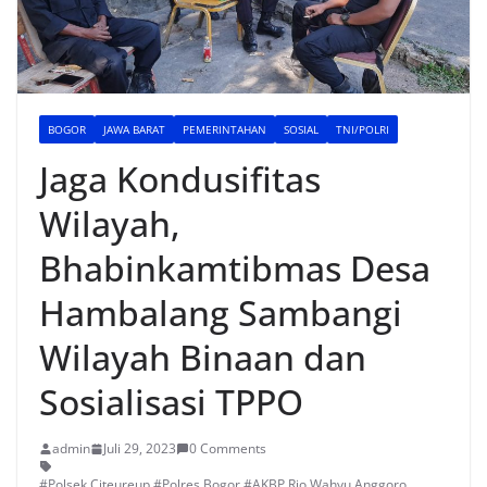
BOGOR
JAWA BARAT
PEMERINTAHAN
SOSIAL
TNI/POLRI
Jaga Kondusifitas
Wilayah,
Bhabinkamtibmas Desa
Hambalang Sambangi
Wilayah Binaan dan
Sosialisasi TPPO
admin
Juli 29, 2023
0 Comments
#Polsek Citeureup #Polres Bogor #AKBP Rio Wahyu Anggoro