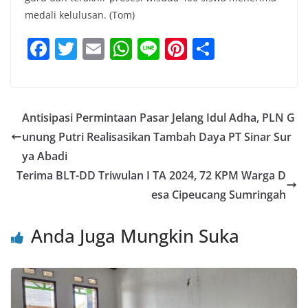
medali kelulusan. (Tom)
F
T
E
W
Li
Pi
S
a
w
m
h
n
nt
h
c
itt
ai
at
e
er
ar
e
er
l
s
e
e
Antisipasi Permintaan Pasar Jelang Idul Adha, PLN G
b
A
st
unung Putri Realisasikan Tambah Daya PT Sinar Sur
o
p
ya Abadi
o
p
Terima BLT-DD Triwulan I TA 2024, 72 KPM Warga D
esa Cipeucang Sumringah
k
Anda Juga Mungkin Suka