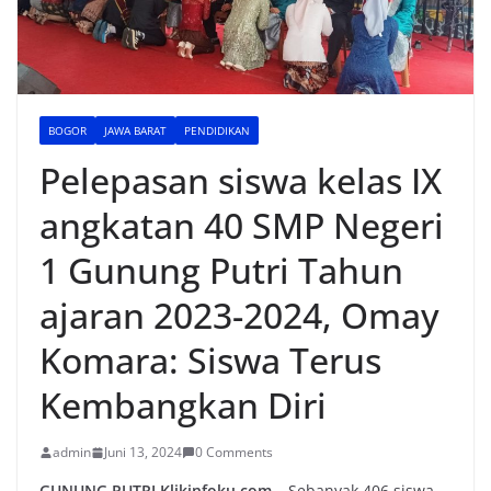
BOGOR
JAWA BARAT
PENDIDIKAN
Pelepasan siswa kelas IX
angkatan 40 SMP Negeri
1 Gunung Putri Tahun
ajaran 2023-2024, Omay
Komara: Siswa Terus
Kembangkan Diri
admin
Juni 13, 2024
0 Comments
GUNUNG PUTRI,Klikinfoku.com
– Sebanyak 406 siswa-