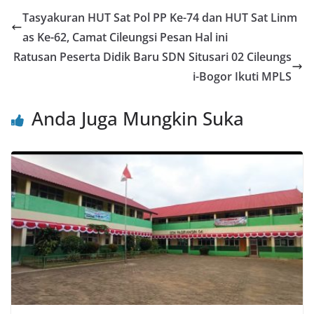
e
er
l
s
e
e
Tasyakuran HUT Sat Pol PP Ke-74 dan HUT Sat Linm
b
A
st
as Ke-62, Camat Cileungsi Pesan Hal ini
o
p
Ratusan Peserta Didik Baru SDN Situsari 02 Cileungs
o
p
i-Bogor Ikuti MPLS
k
Anda Juga Mungkin Suka