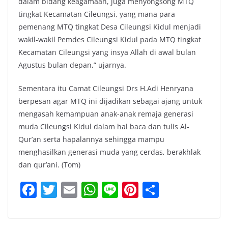
dalam bidang keagamaan, juga menyongsong MTQ
tingkat Kecamatan Cileungsi, yang mana para
pemenang MTQ tingkat Desa Cileungsi Kidul menjadi
wakil-wakil Pemdes Cileungsi Kidul pada MTQ tingkat
Kecamatan Cileungsi yang insya Allah di awal bulan
Agustus bulan depan,” ujarnya.
Sementara itu Camat Cileungsi Drs H.Adi Henryana
berpesan agar MTQ ini dijadikan sebagai ajang untuk
mengasah kemampuan anak-anak remaja generasi
muda Cileungsi Kidul dalam hal baca dan tulis Al-
Qur’an serta hapalannya sehingga mampu
menghasilkan generasi muda yang cerdas, berakhlak
dan qur’ani. (Tom)
F
T
E
W
Li
Pi
S
a
w
m
h
n
nt
h
c
itt
ai
at
e
er
ar