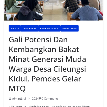
BOGOR
JAWA BARAT
PEMERINTAHAN
PENDIDIKAN
Gali Potensi Dan
Kembangkan Bakat
Minat Generasi Muda
Warga Desa Cileungsi
Kidul, Pemdes Gelar
MTQ
admin
Juli 14, 2024
0 Comments
Cileungsi,Klikinfoku.com –
Manfaatkan masa libur