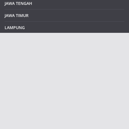
JAWA TENGAH
JAWA TIMUR
LAMPUNG
REDAKSI
Sample Page
SUMATERA SELATAN
SUMATERA UTARA
klikinfoku.com
Contains all features of free version and many new additional
features.