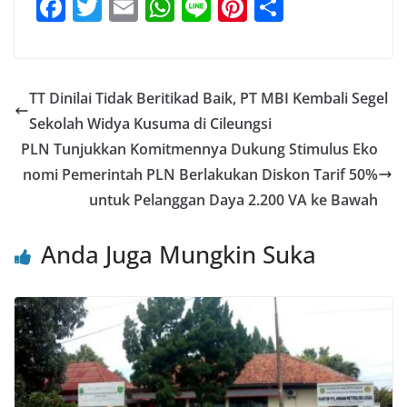
F
T
E
W
Li
Pi
S
a
w
m
h
n
nt
h
c
itt
ai
at
e
er
ar
e
er
l
s
e
e
TT Dinilai Tidak Beritikad Baik, PT MBI Kembali Segel
b
A
st
Sekolah Widya Kusuma di Cileungsi
o
p
PLN Tunjukkan Komitmennya Dukung Stimulus Eko
o
p
nomi Pemerintah PLN Berlakukan Diskon Tarif 50%
untuk Pelanggan Daya 2.200 VA ke Bawah
k
Anda Juga Mungkin Suka