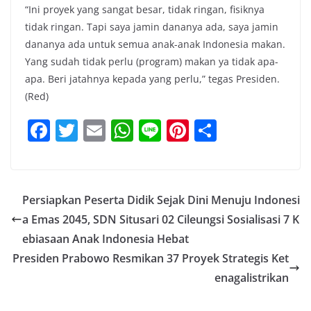
“Ini proyek yang sangat besar, tidak ringan, fisiknya
tidak ringan. Tapi saya jamin dananya ada, saya jamin
dananya ada untuk semua anak-anak Indonesia makan.
Yang sudah tidak perlu (program) makan ya tidak apa-
apa. Beri jatahnya kepada yang perlu,” tegas Presiden.
(Red)
F
T
E
W
Li
Pi
S
a
w
m
h
n
nt
h
c
itt
ai
at
e
er
ar
e
er
l
s
e
e
Persiapkan Peserta Didik Sejak Dini Menuju Indonesi
b
A
st
a Emas 2045, SDN Situsari 02 Cileungsi Sosialisasi 7 K
o
p
ebiasaan Anak Indonesia Hebat
o
p
Presiden Prabowo Resmikan 37 Proyek Strategis Ket
enagalistrikan
k