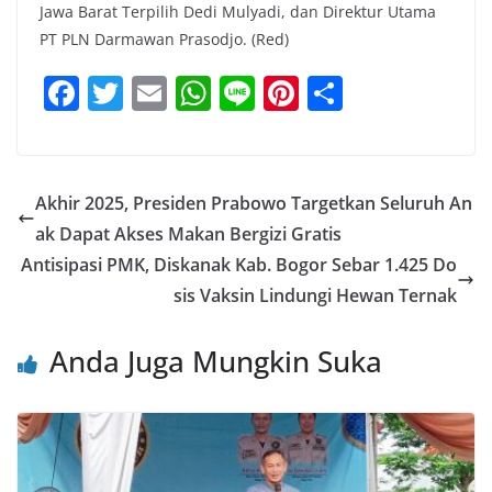
Jawa Barat Terpilih Dedi Mulyadi, dan Direktur Utama
PT PLN Darmawan Prasodjo. (Red)
F
T
E
W
Li
Pi
S
a
w
m
h
n
nt
h
c
itt
ai
at
e
er
ar
e
er
l
s
e
e
Akhir 2025, Presiden Prabowo Targetkan Seluruh An
b
A
st
ak Dapat Akses Makan Bergizi Gratis
o
p
Antisipasi PMK, Diskanak Kab. Bogor Sebar 1.425 Do
o
p
sis Vaksin Lindungi Hewan Ternak
k
Anda Juga Mungkin Suka