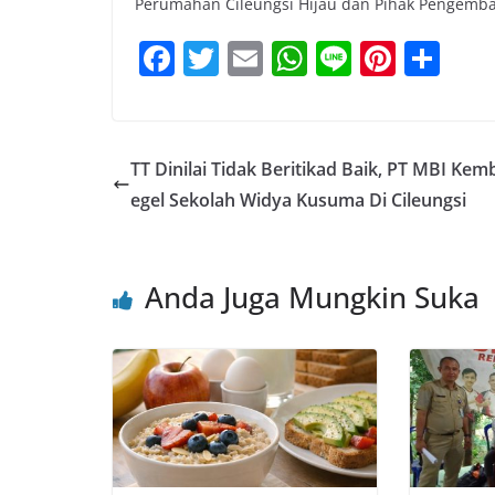
Perumahan Cileungsi Hijau dan Pihak Pengemban
F
T
E
W
Li
Pi
S
a
w
m
h
n
nt
h
c
itt
ai
at
e
er
ar
e
er
l
s
e
e
TT Dinilai Tidak Beritikad Baik, PT MBI Kemb
b
A
st
egel Sekolah Widya Kusuma Di Cileungsi
o
p
o
p
Anda Juga Mungkin Suka
k