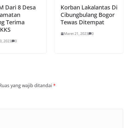
M Dari 8 Desa
Korban Lakalantas Di
camatan
Cibungbulang Bogor
ng Terima
Tewas Ditempat
 KKS
Maret 21, 2023
0
0, 2023
0
Ruas yang wajib ditandai
*