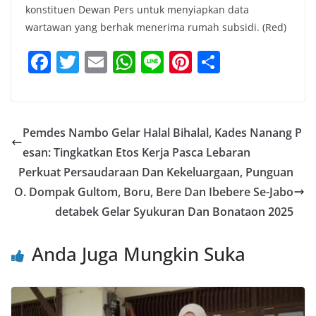
konstituen Dewan Pers untuk menyiapkan data
wartawan yang berhak menerima rumah subsidi. (Red)
F
T
E
W
Li
Pi
S
a
w
m
h
n
nt
h
c
itt
ai
at
e
er
ar
e
er
l
s
e
e
Pemdes Nambo Gelar Halal Bihalal, Kades Nanang P
b
A
st
esan: Tingkatkan Etos Kerja Pasca Lebaran
o
p
Perkuat Persaudaraan Dan Kekeluargaan, Punguan
o
p
O. Dompak Gultom, Boru, Bere Dan Ibebere Se-Jabo
detabek Gelar Syukuran Dan Bonataon 2025
k
Anda Juga Mungkin Suka