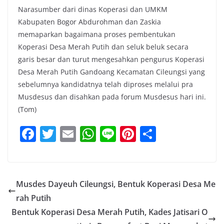
Narasumber dari dinas Koperasi dan UMKM
Kabupaten Bogor Abdurohman dan Zaskia
memaparkan bagaimana proses pembentukan
Koperasi Desa Merah Putih dan seluk beluk secara
garis besar dan turut mengesahkan pengurus Koperasi
Desa Merah Putih Gandoang Kecamatan Cileungsi yang
sebelumnya kandidatnya telah diproses melalui pra
Musdesus dan disahkan pada forum Musdesus hari ini.
(Tom)
F
T
E
W
Li
Pi
S
a
w
m
h
n
nt
h
c
itt
ai
at
e
er
ar
e
er
l
s
e
e
Musdes Dayeuh Cileungsi, Bentuk Koperasi Desa Me
b
A
st
rah Putih
o
p
Bentuk Koperasi Desa Merah Putih, Kades Jatisari O