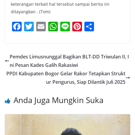
keterangan terkait hal tersebut sampai berita ini
ditayangkan . (Tom)
F
T
E
W
Li
Pi
S
a
w
m
h
n
nt
h
c
itt
ai
at
e
er
ar
e
er
l
s
e
e
Pemdes Limusnunggal Bagikan BLT-DD Triwulan II, I
b
A
st
ni Pesan Kades Galih Rakasiwi
o
p
PPDI Kabupaten Bogor Gelar Rakor Tetapkan Strukt
o
p
ur Pengurus, Siap Dilantik Juli 2025
k
Anda Juga Mungkin Suka