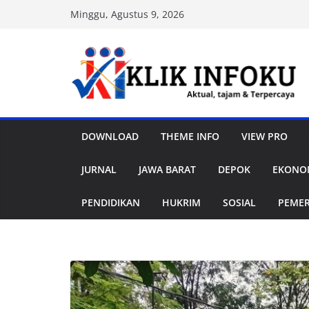
Skip
Minggu, Agustus 9, 2026
to
content
DOWNLOAD
THEME INFO
VIEW PRO
JURNAL
JAWA BARAT
DEPOK
EKONOM
PENDIDIKAN
HUKRIM
SOSIAL
PEME