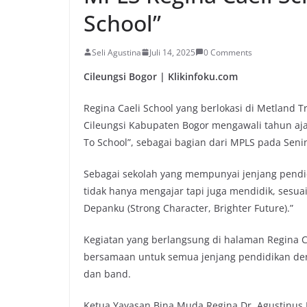
School”
Seli Agustina
Juli 14, 2025
0 Comments
Cileungsi Bogor | Klikinfoku.com
Regina Caeli School yang berlokasi di Metland T
Cileungsi Kabupaten Bogor mengawali tahun aj
To School”, sebagai bagian dari MPLS pada Senin
Sebagai sekolah yang mempunyai jenjang pendi
tidak hanya mengajar tapi juga mendidik, sesu
Depanku (Strong Character, Brighter Future).”
Kegiatan yang berlangsung di halaman Regina Ca
bersamaan untuk semua jenjang pendidikan deng
dan band.
Ketua Yayasan Bina Muda Regina Dr. Agustinus