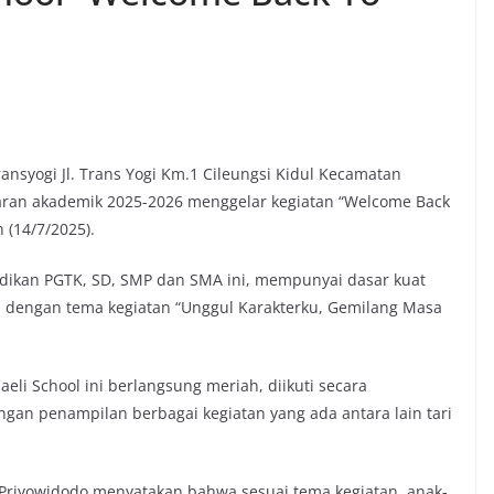
ransyogi Jl. Trans Yogi Km.1 Cileungsi Kidul Kecamatan
aran akademik 2025-2026 menggelar kegiatan “Welcome Back
 (14/7/2025).
dikan PGTK, SD, SMP dan SMA ini, mempunyai dasar kuat
ai dengan tema kegiatan “Unggul Karakterku, Gemilang Masa
eli School ini berlangsung meriah, diikuti secara
an penampilan berbagai kegiatan yang ada antara lain tari
 Priyowidodo menyatakan bahwa sesuai tema kegiatan, anak-