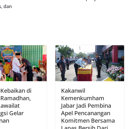
s, dan
 Kebaikan di
Kakanwil
 Ramadhan,
Kemenkumham
awailat
Jabar Jadi Pembina
gsi Gelar
Apel Pencanangan
nan
Komitmen Bersama
Lapas Bersih Dari