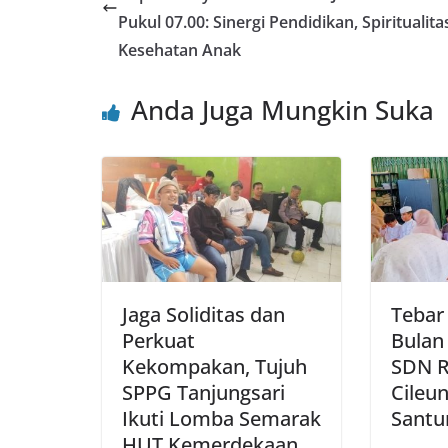
o
p
Pukul 07.00: Sinergi Pendidikan, Spiritualita
o
p
Kesehatan Anak
k
Anda Juga Mungkin Suka
Jaga Soliditas dan
Tebar
Perkuat
Bulan
Kekompakan, Tujuh
SDN R
SPPG Tanjungsari
Cileun
Ikuti Lomba Semarak
Santu
HUT Kemerdekaan