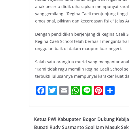
anak peserta didik diharapkan mempunyai kar
yang gemilang. “Regina Caeli menjunjung tinggi 
emosional, pikiran dan kecerdasan fisik,” jelas A
Dengan pendidikan berjenjang di Regina Caeli S
Regina Caeli School telah berhasil mengantarkan
unggulan baik di dalam maupun luar negeri.
Salah satu orangtua murid yang mengantar an
“Kami tidak ragu memilih Regina Caeli School 
terbukti lulusannya mempunyai karakter kuat da
F
T
E
W
Li
Pi
S
a
w
m
h
n
nt
h
c
itt
ai
at
e
er
ar
e
er
l
s
e
e
Ketua PWI Kabupaten Bogor Dukung Kebij
b
A
st
Bupati Rudy Susmanto Soal Jam Masuk Sek