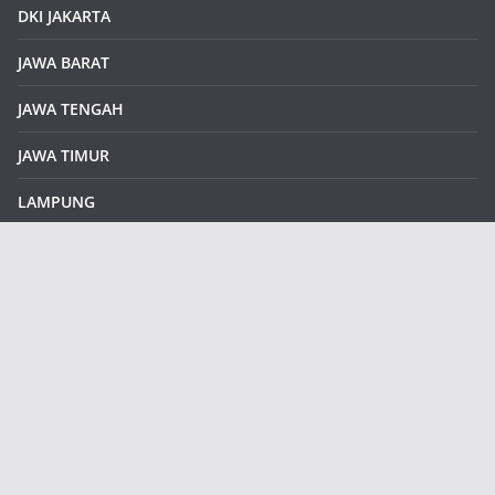
DKI JAKARTA
JAWA BARAT
JAWA TENGAH
JAWA TIMUR
LAMPUNG
REDAKSI
Sample Page
SUMATERA SELATAN
SUMATERA UTARA
klikinfoku.com