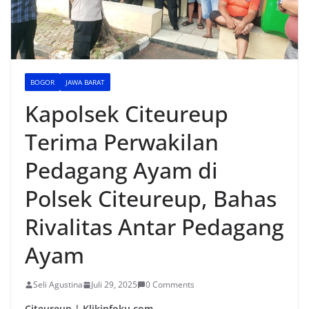
BOGOR
JAWA BARAT
Kapolsek Citeureup
Terima Perwakilan
Pedagang Ayam di
Polsek Citeureup, Bahas
Rivalitas Antar Pedagang
Ayam
Seli Agustina
Juli 29, 2025
0 Comments
Citeureup | Klikinfoku.com