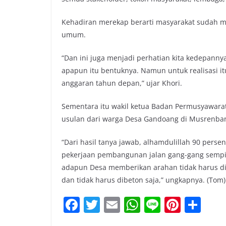
Kehadiran merekap berarti masyarakat sudah m
umum.
“Dan ini juga menjadi perhatian kita kedepanny
apapun itu bentuknya. Namun untuk realisasi i
anggaran tahun depan,” ujar Khori.
Sementara itu wakil ketua Badan Permusyawar
usulan dari warga Desa Gandoang di Musrenba
“Dari hasil tanya jawab, alhamdulillah 90 pers
pekerjaan pembangunan jalan gang-gang sempi
adapun Desa memberikan arahan tidak harus dibe
dan tidak harus dibeton saja,” ungkapnya. (Tom)
F
T
E
W
Li
Pi
S
a
w
m
h
n
nt
h