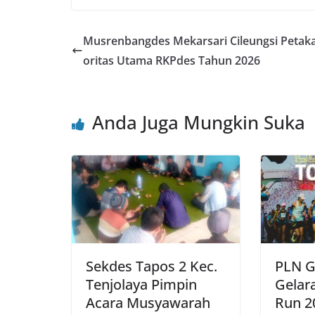
c
itt
ai
at
e
er
ar
e
er
l
s
e
e
Musrenbangdes Mekarsari Cileungsi Petaka
b
A
st
oritas Utama RKPdes Tahun 2026
o
p
o
p
Anda Juga Mungkin Suka
k
Sekdes Tapos 2 Kec.
PLN G
Tenjolaya Pimpin
Gelara
Acara Musyawarah
Run 2