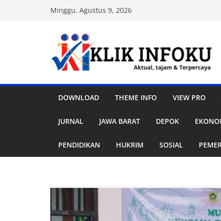
Skip
Minggu, Agustus 9, 2026
to
content
DOWNLOAD
THEME INFO
VIEW PRO
JURNAL
JAWA BARAT
DEPOK
EKONOM
PENDIDIKAN
HUKRIM
SOSIAL
PEME