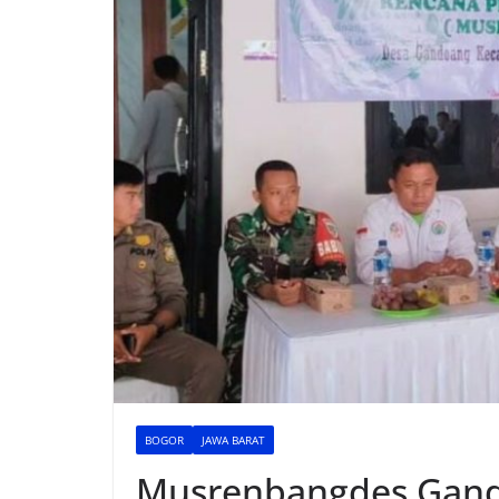
BOGOR
JAWA BARAT
Musrenbangdes Gando