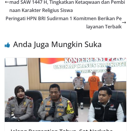
b
A
st
mad SAW 1447 H, Tingkatkan Ketaqwaan dan Pembi
o
p
naan Karakter Religius Siswa
o
p
Peringati HPN BRI Sudirman 1 Komitmen Berikan Pe
layanan Terbaik
k
Anda Juga Mungkin Suka