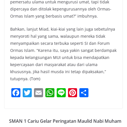
pemersatu ulama untuk mengurusi umat, tapi tidak
dipercaya dan ditolak kepengurusannya oleh Ormas-
Ormas Islam yang berbasis umat?” imbuhnya.
Bahkan, lanjut Miad, kiai-kiai yang lain juga sebetulnya
menyoroti hal yang sama, walaupun mereka tidak
menyampaikan secara terbuka seperti SI dan Forum
Ormas Islam. “Karena itu, saya yakin sangat berdampak
kepada kelangsungan MUI untuk bisa mendapatkan
kepercayaan dari masyarakat atau dari ulama
khususnya, jika hasil musda ini tetap dipaksakan,”
tutupnya. (Tom)
F
T
E
W
Li
Pi
S
a
w
m
h
n
nt
h
c
itt
ai
at
e
er
ar
e
er
l
s
e
e
SMAN 1 Cariu Gelar Peringatan Maulid Nabi Muham