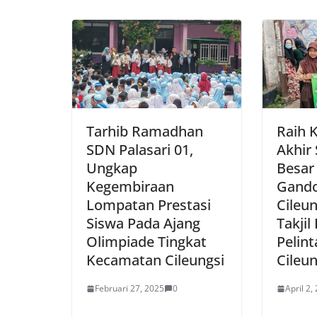
Tarhib Ramadhan
Raih 
SDN Palasari 01,
Akhir 
Ungkap
Besar
Kegembiraan
Gando
Lompatan Prestasi
Cileun
Siswa Pada Ajang
Takjil
Olimpiade Tingkat
Pelint
Kecamatan Cileungsi
Cileun
Februari 27, 2025
0
April 2,