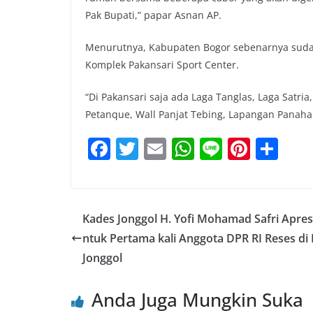
Pak Bupati,” papar Asnan AP.
Menurutnya, Kabupaten Bogor sebenarnya suda
Komplek Pakansari Sport Center.
“Di Pakansari saja ada Laga Tanglas, Laga Satri
Petanque, Wall Panjat Tebing, Lapangan Panaha
F
T
E
W
Li
Pi
S
a
w
m
h
n
nt
h
c
itt
ai
at
e
er
ar
e
er
l
s
e
e
Kades Jonggol H. Yofi Mohamad Safri Apres
b
A
st
ntuk Pertama kali Anggota DPR RI Reses di
o
p
Jonggol
o
p
Anda Juga Mungkin Suka
k