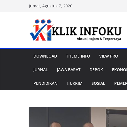
Skip
Jumat, Agustus 7, 2026
to
content
DOWNLOAD
THEME INFO
VIEW PRO
JURNAL
JAWA BARAT
DEPOK
EKONOM
PENDIDIKAN
HUKRIM
SOSIAL
PEME