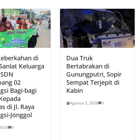
Keberkahan di
Dua Truk
Sanlat Keluarga
Bertabrakan di
 SDN
Gunungputri, Sopir
ang 02
Sempat Terjepit di
gsi Bagi-bagi
Kabin
 Kepada
Agustus 5, 2026
0
as di Jl. Raya
gsi-Jonggol
 2024
0