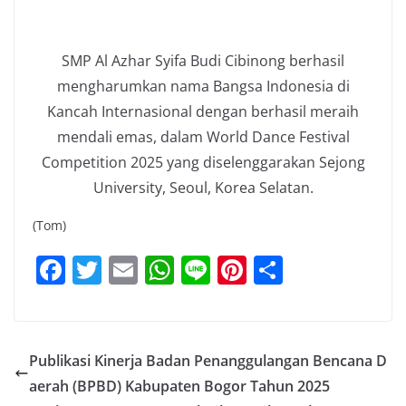
SMP Al Azhar Syifa Budi Cibinong berhasil
mengharumkan nama Bangsa Indonesia di
Kancah Internasional dengan berhasil meraih
mendali emas, dalam World Dance Festival
Competition 2025 yang diselenggarakan Sejong
University, Seoul, Korea Selatan.
(Tom)
F
T
E
W
Li
Pi
S
a
w
m
h
n
nt
h
c
itt
ai
at
e
er
ar
e
er
l
s
e
e
Publikasi Kinerja Badan Penanggulangan Bencana D
b
A
st
aerah (BPBD) Kabupaten Bogor Tahun 2025