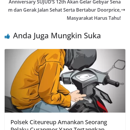
o
p
Anniversary SUJUD’S 12th Akan Gelar Gebyar Sena
o
p
m dan Gerak Jalan Sehat Serta Bertabur Doorprice,
Masyarakat Harus Tahu!
k
Anda Juga Mungkin Suka
Polsek Citeureup Amankan Seorang
Pelaku Curanmor Yang Tertangkap