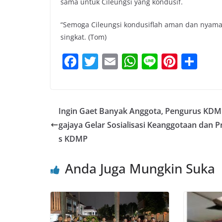
sama untuk Cileungsi yang kondusif.
“Semoga Cileungsi kondusiflah aman dan nyaman,
singkat. (Tom)
F
T
E
W
Li
Pi
S
a
w
m
h
n
nt
h
c
itt
ai
at
e
er
ar
e
er
l
s
e
e
Ingin Gaet Banyak Anggota, Pengurus KDM
b
A
st
gajaya Gelar Sosialisasi Keanggotaan dan P
o
p
s KDMP
o
p
Anda Juga Mungkin Suka
k