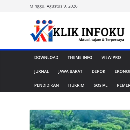
Skip
Minggu, Agustus 9, 2026
to
content
DOWNLOAD
THEME INFO
VIEW PRO
JURNAL
JAWA BARAT
DEPOK
EKONOM
PENDIDIKAN
HUKRIM
SOSIAL
PEME