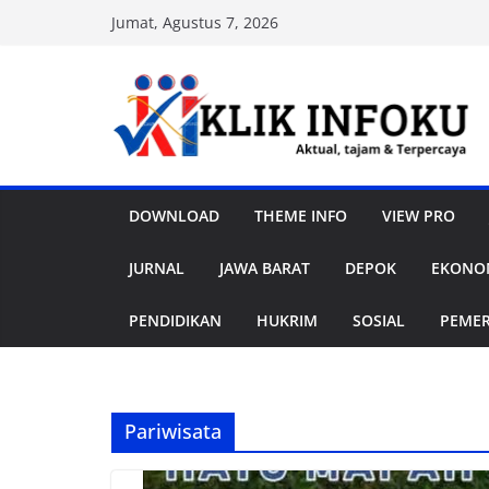
Skip
Jumat, Agustus 7, 2026
to
content
DOWNLOAD
THEME INFO
VIEW PRO
JURNAL
JAWA BARAT
DEPOK
EKONOM
PENDIDIKAN
HUKRIM
SOSIAL
PEME
Pariwisata