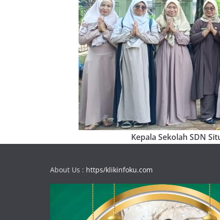
Kepala Sekolah SDN Situ
About Us :
https/klikinfoku.com