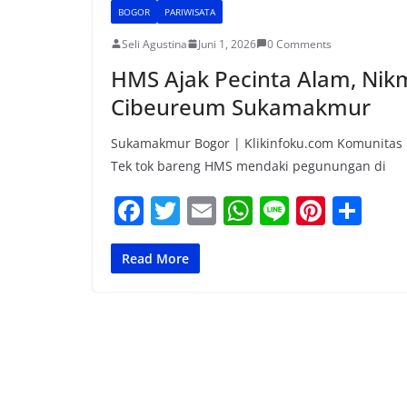
BOGOR
PARIWISATA
Seli Agustina
Juni 1, 2026
0 Comments
HMS Ajak Pecinta Alam, Nik
Cibeureum Sukamakmur
Sukamakmur Bogor | Klikinfoku.com Komunitas 
Tek tok bareng HMS mendaki pegunungan di
F
T
E
W
Li
Pi
S
a
w
m
h
n
nt
h
c
itt
ai
at
e
er
ar
Read More
e
er
l
s
e
e
b
A
st
o
p
o
p