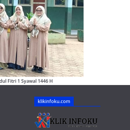
ul Fitri 1 Syawal 1446 H
klikinfoku.com