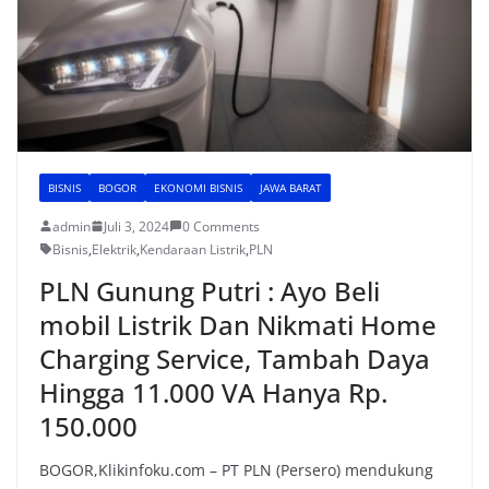
BISNIS
BOGOR
EKONOMI BISNIS
JAWA BARAT
admin
Juli 3, 2024
0 Comments
Bisnis
,
Elektrik
,
Kendaraan Listrik
,
PLN
PLN Gunung Putri : Ayo Beli
mobil Listrik Dan Nikmati Home
Charging Service, Tambah Daya
Hingga 11.000 VA Hanya Rp.
150.000
BOGOR,Klikinfoku.com – PT PLN (Persero) mendukung