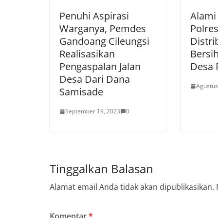
Penuhi Aspirasi
Alami
Warganya, Pemdes
Polre
Gandoang Cileungsi
Distri
Realisasikan
Bersi
Pengaspalan Jalan
Desa 
Desa Dari Dana
Agustus
Samisade
September 19, 2023
0
Tinggalkan Balasan
Alamat email Anda tidak akan dipublikasikan.
Komentar
*