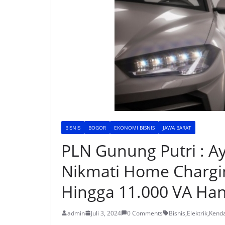
BISNIS
BOGOR
EKONOMI BISNIS
JAWA BARAT
PLN Gunung Putri : Ay
Nikmati Home Chargi
Hingga 11.000 VA Han
admin
Juli 3, 2024
0 Comments
Bisnis
,
Elektrik
,
Kenda