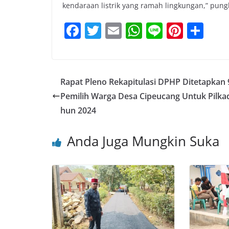
kendaraan listrik yang ramah lingkungan,” pung
F
T
E
W
Li
Pi
S
a
w
m
h
n
nt
h
c
itt
ai
at
e
er
ar
e
er
l
s
e
e
Rapat Pleno Rekapitulasi DPHP Ditetapkan 
b
A
st
Pemilih Warga Desa Cipeucang Untuk Pilka
o
p
hun 2024
o
p
Anda Juga Mungkin Suka
k