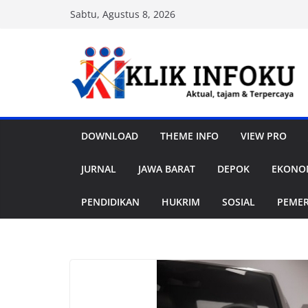
Skip
Sabtu, Agustus 8, 2026
to
content
DOWNLOAD
THEME INFO
VIEW PRO
JURNAL
JAWA BARAT
DEPOK
EKONOM
PENDIDIKAN
HUKRIM
SOSIAL
PEME