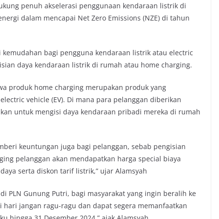
kung penuh akselerasi penggunaan kendaraan listrik di
i energi dalam mencapai Net Zero Emissions (NZE) di tahun
kemudahan bagi pengguna kendaraan listrik atau electric
gisian daya kendaraan listrik di rumah atau home charging.
a produk home charging merupakan produk yang
tric vehicle (EV). Di mana para pelanggan diberikan
ikan untuk mengisi daya kendaraan pribadi mereka di rumah
beri keuntungan juga bagi pelanggan, sebab pengisian
rging pelanggan akan mendapatkan harga special biaya
 serta diskon tarif listrik,” ujar Alamsyah
di PLN Gunung Putri, bagi masyarakat yang ingin beralih ke
ari hari jangan ragu-ragu dan dapat segera memanfaatkan
ku hingga 31 Desember 2024,” ajak Alamsyah.