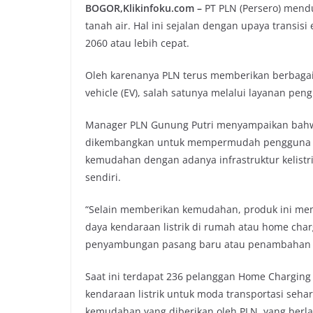
BOGOR,Klikinfoku.com –
PT PLN (Persero) mendu
tanah air. Hal ini sejalan dengan upaya transis
2060 atau lebih cepat.
Oleh karenanya PLN terus memberikan berbagai 
vehicle (EV), salah satunya melalui layanan pen
Manager PLN Gunung Putri menyampaikan bahw
dikembangkan untuk mempermudah pengguna elec
kemudahan dengan adanya infrastruktur kelistr
sendiri.
“Selain memberikan kemudahan, produk ini mem
daya kendaraan listrik di rumah atau home cha
penyambungan pasang baru atau penambahan daya
Saat ini terdapat 236 pelanggan Home Charging 
kendaraan listrik untuk moda transportasi seh
kemudahan yang diberikan oleh PLN, yang berla