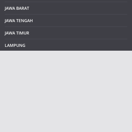
JAWA BARAT
JAWA TENGAH
JAWA TIMUR
LAMPUNG
REDAKSI
Sample Page
SUMATERA SELATAN
SUMATERA UTARA
klikinfoku.com