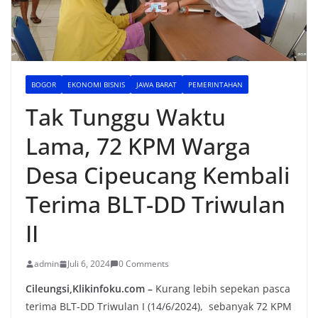
BOGOR
EKONOMI BISNIS
JAWA BARAT
PEMERINTAHAN
Tak Tunggu Waktu
Lama, 72 KPM Warga
Desa Cipeucang Kembali
Terima BLT-DD Triwulan
II
admin
Juli 6, 2024
0 Comments
Cileungsi,Klikinfoku.com –
Kurang lebih sepekan pasca
terima BLT-DD Triwulan I (14/6/2024), sebanyak 72 KPM