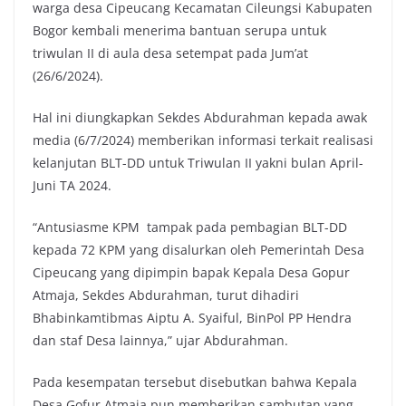
warga desa Cipeucang Kecamatan Cileungsi Kabupaten
Bogor kembali menerima bantuan serupa untuk
triwulan II di aula desa setempat pada Jum’at
(26/6/2024).
Hal ini diungkapkan Sekdes Abdurahman kepada awak
media (6/7/2024) memberikan informasi terkait realisasi
kelanjutan BLT-DD untuk Triwulan II yakni bulan April-
Juni TA 2024.
“Antusiasme KPM tampak pada pembagian BLT-DD
kepada 72 KPM yang disalurkan oleh Pemerintah Desa
Cipeucang yang dipimpin bapak Kepala Desa Gopur
Atmaja, Sekdes Abdurahman, turut dihadiri
Bhabinkamtibmas Aiptu A. Syaiful, BinPol PP Hendra
dan staf Desa lainnya,” ujar Abdurahman.
Pada kesempatan tersebut disebutkan bahwa Kepala
Desa Gofur Atmaja pun memberikan sambutan yang