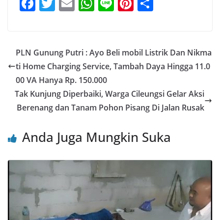
F
T
E
W
Li
Pi
S
a
w
m
h
n
nt
h
c
itt
ai
at
e
er
ar
e
er
l
s
e
e
PLN Gunung Putri : Ayo Beli mobil Listrik Dan Nikma
b
A
st
ti Home Charging Service, Tambah Daya Hingga 11.0
o
p
00 VA Hanya Rp. 150.000
o
p
Tak Kunjung Diperbaiki, Warga Cileungsi Gelar Aksi
Berenang dan Tanam Pohon Pisang Di Jalan Rusak
k
Anda Juga Mungkin Suka