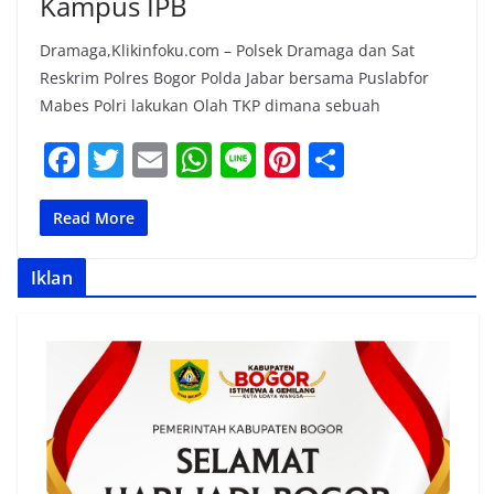
Kampus IPB
Dramaga,Klikinfoku.com – Polsek Dramaga dan Sat
Reskrim Polres Bogor Polda Jabar bersama Puslabfor
Mabes Polri lakukan Olah TKP dimana sebuah
F
T
E
W
Li
Pi
S
a
w
m
h
n
nt
h
c
itt
ai
at
e
er
ar
Read More
e
er
l
s
e
e
Iklan
b
A
st
o
p
o
p
k