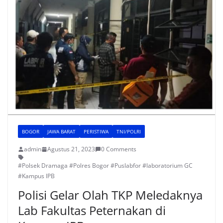
BOGOR
JAWA BARAT
PERISTIWA
TNI/POLRI
admin
Agustus 21, 2023
0 Comments
#Polsek Dramaga #Polres Bogor #Puslabfor #laboratorium GC
#Kampus IPB
Polisi Gelar Olah TKP Meledaknya
Lab Fakultas Peternakan di