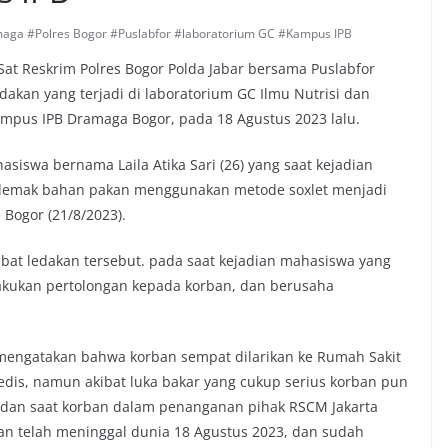
aga #Polres Bogor #Puslabfor #laboratorium GC #Kampus IPB
at Reskrim Polres Bogor Polda Jabar bersama Puslabfor
akan yang terjadi di laboratorium GC Ilmu Nutrisi dan
ampus IPB Dramaga Bogor, pada 18 Agustus 2023 lalu.
siswa bernama Laila Atika Sari (26) yang saat kejadian
is lemak bahan pakan menggunakan metode soxlet menjadi
 Bogor (21/8/2023).
kibat ledakan tersebut. pada saat kejadian mahasiswa yang
lakukan pertolongan kepada korban, dan berusaha
engatakan bahwa korban sempat dilarikan ke Rumah Sakit
dis, namun akibat luka bakar yang cukup serius korban pun
f dan saat korban dalam penanganan pihak RSCM Jakarta
kan telah meninggal dunia 18 Agustus 2023, dan sudah