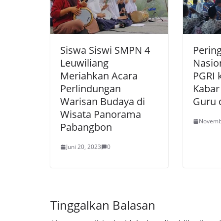
Siswa Siswi SMPN 4
Perin
Leuwiliang
Nasio
Meriahkan Acara
PGRI 
Perlindungan
Kabar
Warisan Budaya di
Guru d
Wisata Panorama
Novemb
Pabangbon
Juni 20, 2023
0
Tinggalkan Balasan