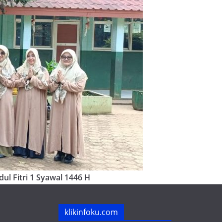
ul Fitri 1 Syawal 1446 H
klikinfoku.com