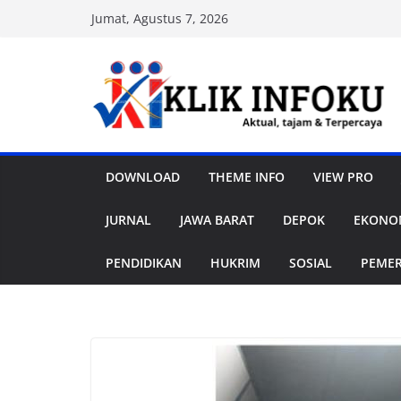
Skip
Jumat, Agustus 7, 2026
to
content
DOWNLOAD
THEME INFO
VIEW PRO
JURNAL
JAWA BARAT
DEPOK
EKONOM
PENDIDIKAN
HUKRIM
SOSIAL
PEME