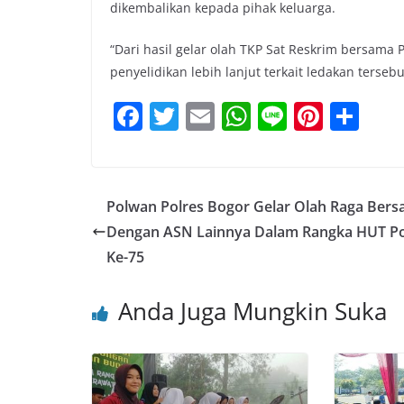
dikembalikan kepada pihak keluarga.
“Dari hasil gelar olah TKP Sat Reskrim bersama
penyelidikan lebih lanjut terkait ledakan terseb
F
T
E
W
Li
Pi
S
a
w
m
h
n
nt
h
c
itt
ai
at
e
er
ar
e
er
l
s
e
e
Polwan Polres Bogor Gelar Olah Raga Ber
b
A
st
Dengan ASN Lainnya Dalam Rangka HUT P
o
p
Ke-75
o
p
Anda Juga Mungkin Suka
k