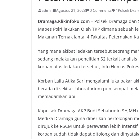
admin
Agustus 21, 2023
0 Comments
#Polsek Dram
Dramaga,Klikinfoku.com –
Polsek Dramaga dan S
Mabes Polri lakukan Olah TKP dimana sebuah led
Makanan Ternak lantai 4 Fakultas Peternakan K
Yang mana akibat ledakan tersebut seorang maha
sedang melakukan penelitian S2 terkait analis
korban atas ledakan tersebut, Info Humas Polres
Korban Laila Atika Sari mengalami luka bakar a
berada di sekitar laboratorium pun sempat me
memadamkan api.
Kapolsek Dramaga AKP Budi Sehabudin,SH,MH m
Medika Dramaga guna diberikan pertolongan me
dirujuk ke RSCM untuk perawatan lebih intensi
korban sudah tidak dapat ditolong dan dinyata