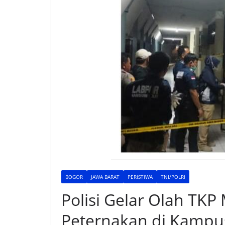
BOGOR
JAWA BARAT
PERISTIWA
TNI/POLRI
Polisi Gelar Olah TKP
Peternakan di Kampu