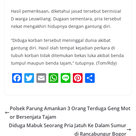
Hasil pemeriksaan, diketahui jasad tersebut berinisial
D warga Leuwiliang. Dugaan sementara, pria tersebut
nekat mengakhiri hidupnya dengan gantung diri.
“Diduga korban tersebut meninggal dunia akibat
gantung diri. Hasil olah tempat kejadian perkara di
tubuh korban tidak ditemukan bekas luka akibat benda
tumpul maupun benda tajam,” tutupnya. (Tom/Rdy)
F
T
E
W
Li
Pi
S
a
w
m
h
n
nt
h
c
itt
ai
at
e
er
ar
e
er
l
s
e
e
Polsek Parung Amankan 3 Orang Terduga Geng Mot
b
A
st
or Bersenjata Tajam
o
p
Diduga Mabuk Seorang Pria Jatuh Ke Dalam Sumur
di Rancabungur Bogor