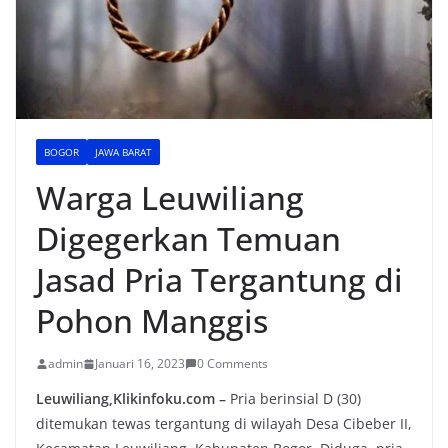
BOGOR
JAWA BARAT
Warga Leuwiliang
Digegerkan Temuan
Jasad Pria Tergantung di
Pohon Manggis
admin
Januari 16, 2023
0 Comments
Leuwiliang,Klikinfoku.com –
Pria berinsial D (30)
ditemukan tewas tergantung di wilayah Desa Cibeber II,