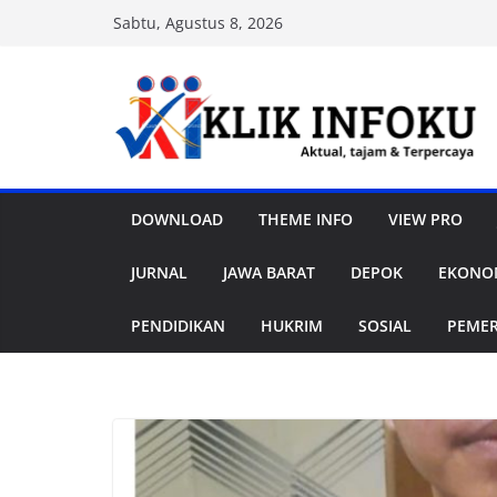
Skip
Sabtu, Agustus 8, 2026
to
content
DOWNLOAD
THEME INFO
VIEW PRO
JURNAL
JAWA BARAT
DEPOK
EKONOM
PENDIDIKAN
HUKRIM
SOSIAL
PEME