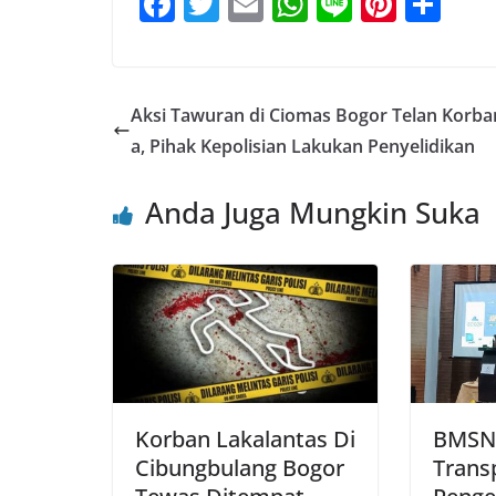
F
T
E
W
Li
Pi
S
a
w
m
h
n
nt
h
c
itt
ai
at
e
er
ar
e
er
l
s
e
e
Aksi Tawuran di Ciomas Bogor Telan Korba
b
A
st
a, Pihak Kepolisian Lakukan Penyelidikan
o
p
Anda Juga Mungkin Suka
o
p
k
Korban Lakalantas Di
BMSN 
Cibungbulang Bogor
Trans