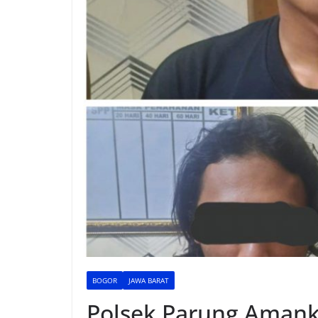
BOGOR
JAWA BARAT
Polsek Parung Amank