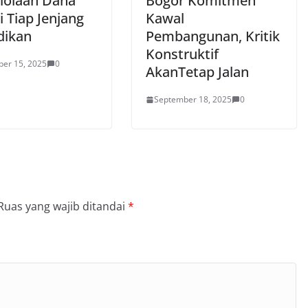
lolaan Dana
Bogor Komitmen
 Tiap Jenjang
Kawal
dikan
Pembangunan, Kritik
Konstruktif
er 15, 2025
0
AkanTetap Jalan
September 18, 2025
0
Ruas yang wajib ditandai
*