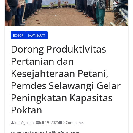
BOGOR
JAWA BARAT
Dorong Produktivitas
Pertanian dan
Kesejahteraan Petani,
Pemdes Selawangi Gelar
Peningkatan Kapasitas
Poktan
Seli Agustina
Juli 19, 2025
0 Comments
Selawangi Bogor | Klikinfoku.com