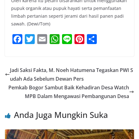
Oleh karena itu petani disarankan untuk menggunakan
pupuk organik atau pupuk hayati serta pemanfaatan
limbah pertanian seperti jerami dari hasil panen padi
sawah. (Dewi/Tom)
F
T
E
W
Li
Pi
S
a
w
m
h
n
nt
h
c
itt
ai
at
e
er
ar
e
er
l
s
e
e
Jadi Saksi Fakta, M. Noeh Hatumena Tegaskan PWI S
b
A
st
udah Ada Sebelum Dewan Pers
o
p
Pemkab Bogor Sambut Baik Kehadiran Desa Watch
o
p
MPB Dalam Mengawasi Pembangunan Desa
k
Anda Juga Mungkin Suka