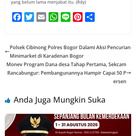
yang belum lama menjabat itu. (Rdy)
F
T
E
W
Li
Pi
S
a
w
m
h
n
nt
h
c
itt
ai
at
e
er
ar
e
er
l
s
e
e
Polsek Cibinong Polres Bogor Dalami Aksi Pencurian
b
A
st
Minimarket di Karadenan Bogor
o
p
Monev Program Dana desa Tahap Pertama, Sekcam
o
p
Rancabungur: Pembangunannya Hampir Capai 50 P
ersen
k
Anda Juga Mungkin Suka