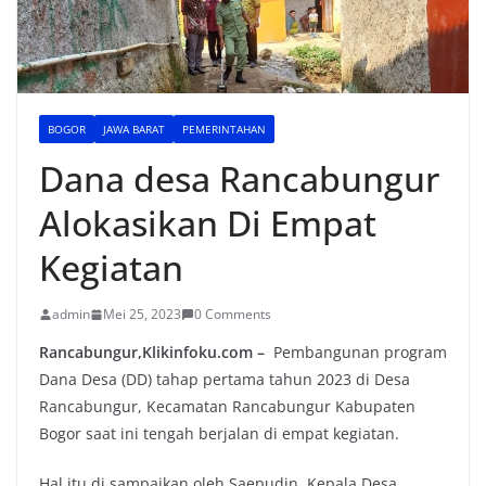
BOGOR
JAWA BARAT
PEMERINTAHAN
Dana desa Rancabungur
Alokasikan Di Empat
Kegiatan
admin
Mei 25, 2023
0 Comments
Rancabungur,Klikinfoku.com –
Pembangunan program
Dana Desa (DD) tahap pertama tahun 2023 di Desa
Rancabungur, Kecamatan Rancabungur Kabupaten
Bogor saat ini tengah berjalan di empat kegiatan.
Hal itu di sampaikan oleh Saepudin, Kepala Desa