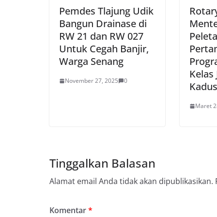
Pemdes Tlajung Udik
Rotary
Bangun Drainase di
Mente
RW 21 dan RW 027
Pelet
Untuk Cegah Banjir,
Perta
Warga Senang
Progr
Kelas
November 27, 2025
0
Kadu
Maret 2
Tinggalkan Balasan
Alamat email Anda tidak akan dipublikasikan.
Komentar
*