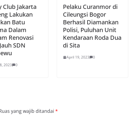
 Club Jakarta
Pelaku Curanmor di
ng Lakukan
Cileungsi Bogor
akan Batu
Berhasil Diamankan
ma Dalam
Polisi, Puluhan Unit
am Renovasi
Kendaraan Roda Dua
 Jauh SDN
di Sita
sewu
April 19, 2023
0
8, 2023
0
Ruas yang wajib ditandai
*