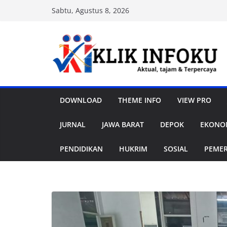
Skip
Sabtu, Agustus 8, 2026
to
content
DOWNLOAD
THEME INFO
VIEW PRO
JURNAL
JAWA BARAT
DEPOK
EKONOM
PENDIDIKAN
HUKRIM
SOSIAL
PEME