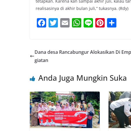
tetapkan. Karena kan sampai akhir juli, kalau t
realisasinya di akhir bulan juli,” tukasnya. (Rdy)
F
T
E
W
Li
Pi
S
a
w
m
h
n
nt
h
c
itt
ai
at
e
er
ar
e
er
l
s
e
e
Dana desa Rancabungur Alokasikan Di Emp
b
A
st
giatan
o
p
Anda Juga Mungkin Suka
o
p
k