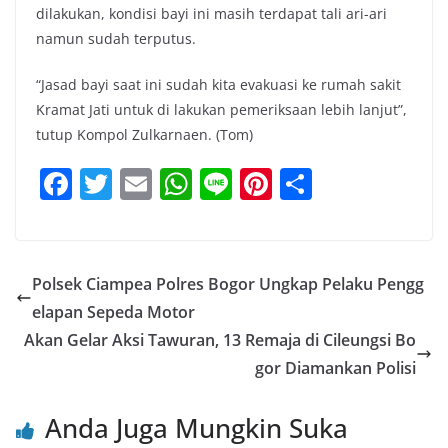
dilakukan, kondisi bayi ini masih terdapat tali ari-ari
namun sudah terputus.
“Jasad bayi saat ini sudah kita evakuasi ke rumah sakit
Kramat Jati untuk di lakukan pemeriksaan lebih lanjut”,
tutup Kompol Zulkarnaen. (Tom)
F
T
E
W
Li
Pi
S
a
w
m
h
n
nt
h
c
itt
ai
at
e
er
ar
e
er
l
s
e
e
Polsek Ciampea Polres Bogor Ungkap Pelaku Pengg
b
A
st
elapan Sepeda Motor
o
p
Akan Gelar Aksi Tawuran, 13 Remaja di Cileungsi Bo
o
p
gor Diamankan Polisi
k
Anda Juga Mungkin Suka