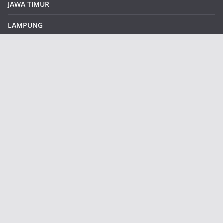
JAWA TIMUR
LAMPUNG
REDAKSI
Sample Page
SUMATERA SELATAN
SUMATERA UTARA
klikinfoku.com
Contains all features of free version and many new additional
features.