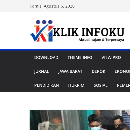
Skip
Kamis, Agustus 6, 2026
to
content
DOWNLOAD
THEME INFO
VIEW PRO
JURNAL
JAWA BARAT
DEPOK
EKONOM
PENDIDIKAN
HUKRIM
SOSIAL
PEME