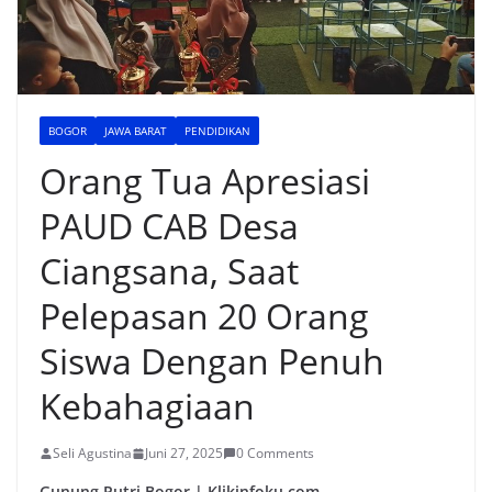
BOGOR
JAWA BARAT
PENDIDIKAN
Orang Tua Apresiasi
PAUD CAB Desa
Ciangsana, Saat
Pelepasan 20 Orang
Siswa Dengan Penuh
Kebahagiaan
Seli Agustina
Juni 27, 2025
0 Comments
Gunung Putri Bogor | Klikinfoku.com