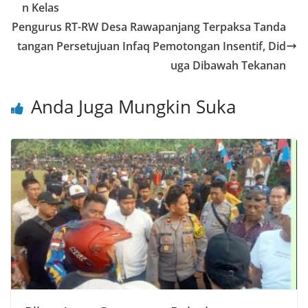
o
p
n Kelas
o
p
Pengurus RT-RW Desa Rawapanjang Terpaksa Tanda
tangan Persetujuan Infaq Pemotongan Insentif, Did
k
uga Dibawah Tekanan
Anda Juga Mungkin Suka