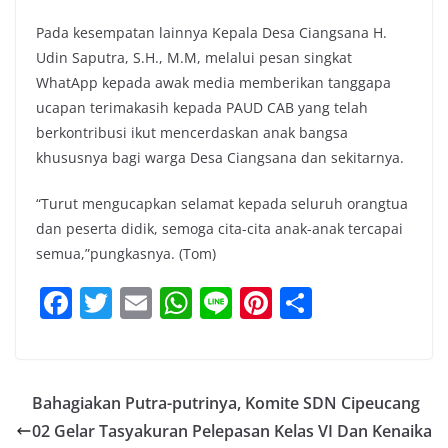
Pada kesempatan lainnya Kepala Desa Ciangsana H.
Udin Saputra, S.H., M.M, melalui pesan singkat
WhatApp kepada awak media memberikan tanggapa
ucapan terimakasih kepada PAUD CAB yang telah
berkontribusi ikut mencerdaskan anak bangsa
khususnya bagi warga Desa Ciangsana dan sekitarnya.
“Turut mengucapkan selamat kepada seluruh orangtua
dan peserta didik, semoga cita-cita anak-anak tercapai
semua,”pungkasnya. (Tom)
F
T
E
W
Li
Pi
S
a
w
m
h
n
nt
h
c
itt
ai
at
e
er
ar
e
er
l
s
e
e
Bahagiakan Putra-putrinya, Komite SDN Cipeucang
b
A
st
02 Gelar Tasyakuran Pelepasan Kelas VI Dan Kenaika