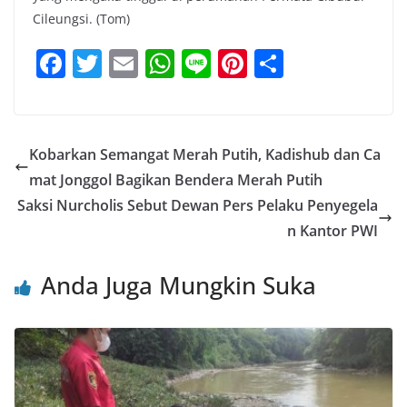
Cileungsi. (Tom)
F
T
E
W
Li
Pi
S
a
w
m
h
n
nt
h
c
itt
ai
at
e
er
ar
e
er
l
s
e
e
Kobarkan Semangat Merah Putih, Kadishub dan Ca
b
A
st
mat Jonggol Bagikan Bendera Merah Putih
o
p
Saksi Nurcholis Sebut Dewan Pers Pelaku Penyegela
o
p
n Kantor PWI
k
Anda Juga Mungkin Suka