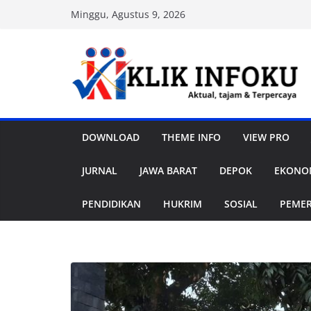
Skip
Minggu, Agustus 9, 2026
to
content
DOWNLOAD
THEME INFO
VIEW PRO
JURNAL
JAWA BARAT
DEPOK
EKONOM
PENDIDIKAN
HUKRIM
SOSIAL
PEME