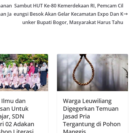
hanan
Sambut HUT Ke-80 Kemerdekaan RI, Pemcam Cil
an Ja
eungsi Besok Akan Gelar Kecamatan Expo Dan K
unker Bupati Bogor, Masyarakat Harus Tahu
i Ilmu dan
Warga Leuwiliang
san Untuk
Digegerkan Temuan
jar, SDN
Jasad Pria
ari 02 Adakan
Tergantung di Pohon
hop Literasi
Manggis