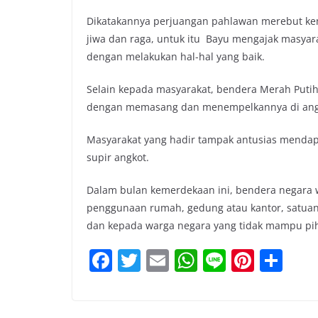
Dikatakannya perjuangan pahlawan merebut ke
jiwa dan raga, untuk itu Bayu mengajak masya
dengan melakukan hal-hal yang baik.
Selain kepada masyarakat, bendera Merah Putih
dengan memasang dan menempelkannya di angkot,
Masyarakat yang hadir tampak antusias mendap
supir angkot.
Dalam bulan kemerdekaan ini, bendera negara 
penggunaan rumah, gedung atau kantor, satuan 
dan kepada warga negara yang tidak mampu pi
F
T
E
W
Li
Pi
S
a
w
m
h
n
nt
h
c
itt
ai
at
e
er
ar