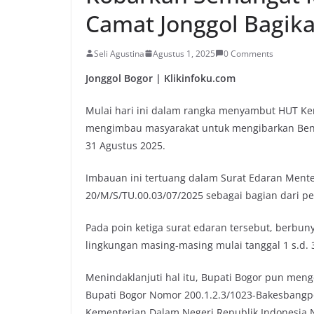
Camat Jonggol Bagik
Seli Agustina
Agustus 1, 2025
0 Comments
Jonggol Bogor | Klikinfoku.com
Mulai hari ini dalam rangka menyambut HUT Ke
mengimbau masyarakat untuk mengibarkan Bende
31 Agustus 2025.
Imbauan ini tertuang dalam Surat Edaran Mente
20/M/S/TU.00.03/07/2025 sebagai bagian dari p
Pada poin ketiga surat edaran tersebut, berbun
lingkungan masing-masing mulai tanggal 1 s.d. 
Menindaklanjuti hal itu, Bupati Bogor pun meng
Bupati Bogor Nomor 200.1.2.3/1023-Bakesbangpo
Kementerian Dalam Negeri Republik Indonesia 