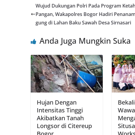
e
er
l
s
e
e
Wujud Dukungan Polri Pada Program Keta
b
A
st
Pangan, Wakapolres Bogor Hadiri Penanam
o
p
gung di Lahan Baku Sawah Desa Sirnasari
o
p
Anda Juga Mungkin Suka
k
Hujan Dengan
Bekal
Intensitas Tinggi
Wawa
Akibatkan Tanah
Menga
Longsor di Citereup
Situs
Bogor
Works