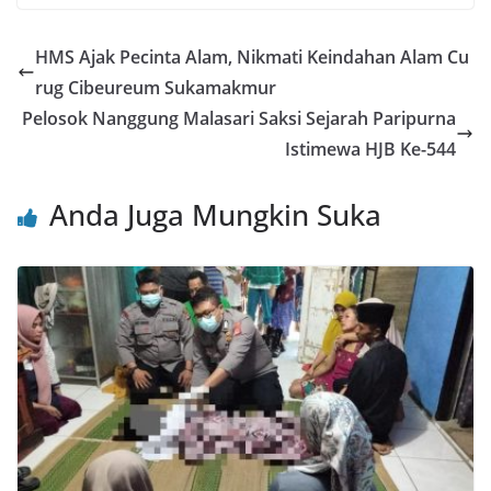
c
itt
ai
at
e
er
ar
e
er
l
s
e
e
HMS Ajak Pecinta Alam, Nikmati Keindahan Alam Cu
b
A
st
rug Cibeureum Sukamakmur
o
p
Pelosok Nanggung Malasari Saksi Sejarah Paripurna
o
p
Istimewa HJB Ke-544
k
Anda Juga Mungkin Suka