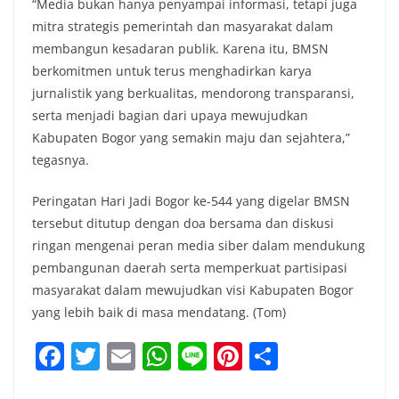
“Media bukan hanya penyampai informasi, tetapi juga
mitra strategis pemerintah dan masyarakat dalam
membangun kesadaran publik. Karena itu, BMSN
berkomitmen untuk terus menghadirkan karya
jurnalistik yang berkualitas, mendorong transparansi,
serta menjadi bagian dari upaya mewujudkan
Kabupaten Bogor yang semakin maju dan sejahtera,”
tegasnya.
Peringatan Hari Jadi Bogor ke-544 yang digelar BMSN
tersebut ditutup dengan doa bersama dan diskusi
ringan mengenai peran media siber dalam mendukung
pembangunan daerah serta memperkuat partisipasi
masyarakat dalam mewujudkan visi Kabupaten Bogor
yang lebih baik di masa mendatang. (Tom)
F
T
E
W
Li
Pi
S
a
w
m
h
n
nt
h