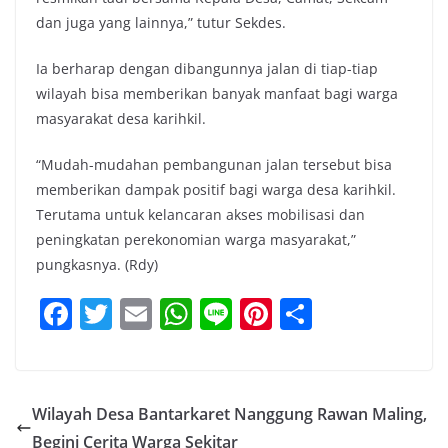
dan juga yang lainnya,” tutur Sekdes.
Ia berharap dengan dibangunnya jalan di tiap-tiap
wilayah bisa memberikan banyak manfaat bagi warga
masyarakat desa karihkil.
“Mudah-mudahan pembangunan jalan tersebut bisa
memberikan dampak positif bagi warga desa karihkil.
Terutama untuk kelancaran akses mobilisasi dan
peningkatan perekonomian warga masyarakat,”
pungkasnya. (Rdy)
F
T
E
W
Li
Pi
S
a
w
m
h
n
nt
h
c
itt
ai
at
e
er
ar
e
er
l
s
e
e
Wilayah Desa Bantarkaret Nanggung Rawan Maling,
b
A
st
Begini Cerita Warga Sekitar