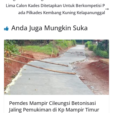
o
p
Lima Calon Kades Ditetapkan Untuk Berkompetisi P
o
p
ada Pilkades Kembang Kuning Kelapanunggal
k
Anda Juga Mungkin Suka
Pemdes Mampir Cileungsi Betonisasi
Jaling Pemukiman di Kp Mampir Timur