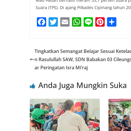
Mad Hasan berhasil meraih 33,7 persen suara 
Suara (TPS). Di ajang Pilkades Cipinang tahun 202
F
T
E
W
Li
Pi
S
a
w
m
h
n
nt
h
c
itt
ai
at
e
er
ar
e
er
l
s
e
e
Tingkatkan Semangat Belajar Sesuai Ketel
b
A
st
n Rasulullah SAW, SDN Babakan 03 Cileungs
o
p
ar Peringatan Isra Mi’raj
o
p
Anda Juga Mungkin Suka
k