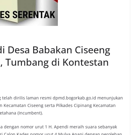
di Desa Babakan Ciseeng
, Tumbang di Kontestan
g telah dirilis laman resmi dpmd.bogorkab.go.id menunjukan
an Kecamatan Ciseeng serta Pilkades Cipinang Kecamatan
etahana (Incumbent).
na dengan nomor urut 1 H. Apendi meraih suara sebanyak
 dari Calon Kades nomor urut 4 Mulya Apani dengan perolehan