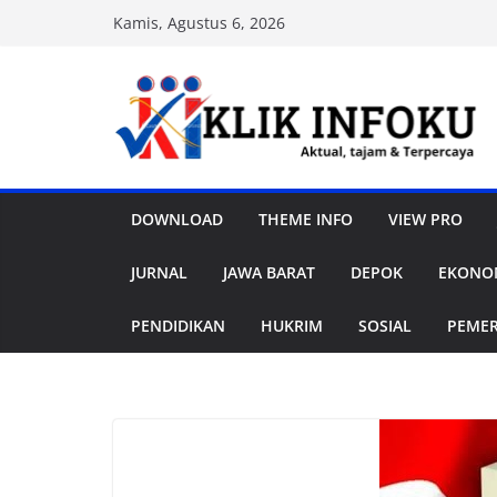
Skip
Kamis, Agustus 6, 2026
to
content
DOWNLOAD
THEME INFO
VIEW PRO
JURNAL
JAWA BARAT
DEPOK
EKONOM
PENDIDIKAN
HUKRIM
SOSIAL
PEME