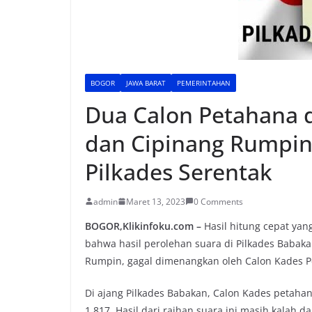
BOGOR
JAWA BARAT
PEMERINTAHAN
Dua Calon Petahana 
dan Cipinang Rumpin
Pilkades Serentak
admin
Maret 13, 2023
0 Comments
BOGOR,Klikinfoku.com –
Hasil hitung cepat yan
bahwa hasil perolehan suara di Pilkades Babak
Rumpin, gagal dimenangkan oleh Calon Kades P
Di ajang Pilkades Babakan, Calon Kades petaha
1.817. Hasil dari raihan suara ini masih kalah