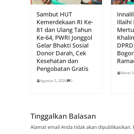
Sambut HUT
Innali
Kemerdekaan RI Ke-
Illaih
81 dan Ulang Tahun
Mertu
Ke-64, PWRI Jonggol
Khali
Gelar Bhakti Sosial
DPRD
Donor Darah, Cek
Bogor 
Kesehatan dan
Rama
Pengobatan Gratis
Maret 3
Agustus 5, 2026
0
Tinggalkan Balasan
Alamat email Anda tidak akan dipublikasikan.