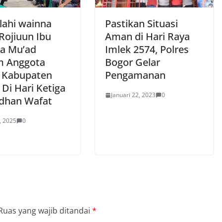
llahi wainna
Pastikan Situasi
i Rojiuun Ibu
Aman di Hari Raya
a Mu’ad
Imlek 2574, Polres
m Anggota
Bogor Gelar
 Kabupaten
Pengamanan
Di Hari Ketiga
Januari 22, 2023
0
dhan Wafat
, 2025
0
Ruas yang wajib ditandai
*