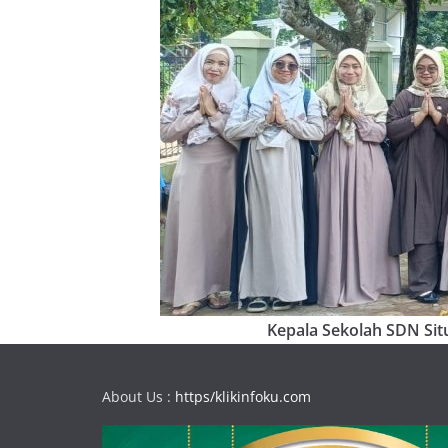
Kepala Sekolah SDN Situ
About Us :
https/klikinfoku.com