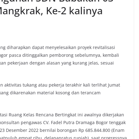
angkrak, Ke-2 kalinya
ng diharapkan dapat menyelesaikan proyek revitalisasi
gor pasca ditinggalkan pemborong sebelumnya, kembali
an pekerjaan dengan alasan yang kurang jelas, sesuai
ktivitas tukang atau pekerja terakhir kali terlihat Jumat
ngkang dikarenakan material kosong dan terancam
tasi Ruang Kelas Rencana Bertingkat ini awalnya dikerjakan
konsultan pengawas CV. Fadel Putra Dramaga Bogor tenggak
 23 Desember 2022 bernilai borongan Rp 685.844.800 (Enam
atpuluh empat ribu, delapanratus rupiah), saat progressnya