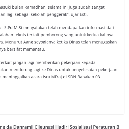
memasuki bulan Ramadhan, selama ini juga sudah sangat
n lagi sebagai sekolah penggerak”, ujar Esti.
r S.Pd M.Si menyatakan telah mendapatkan informasi dari
alahan teknis terkait pemborong yang untuk kedua kalinya
ya. Menurut Aang seyogianya ketika Dinas telah menugaskan
nya bersifat memantau.
s terkait jangan lagi memberikan pekerjaan kepada
akan mendorong lagi ke Dinas untuk penyelesaian pekerjaan
m meninggalkan acara Isra Mi’raj di SDN Babakan 03
ng da
Danramil Cileungsi Hadiri Sosialisasi Peraturan B