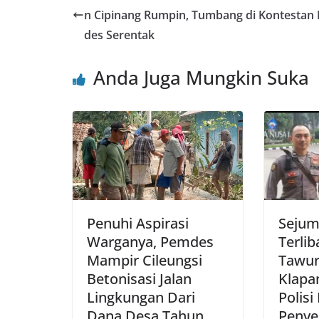
b
A
st
n Cipinang Rumpin, Tumbang di Kontestan 
o
p
des Serentak
o
p
Anda Juga Mungkin Suka
k
Penuhi Aspirasi
Sejum
Warganya, Pemdes
Terlib
Mampir Cileungsi
Tawur
Betonisasi Jalan
Klapa
Lingkungan Dari
Polisi
Dana Desa Tahun
Penye