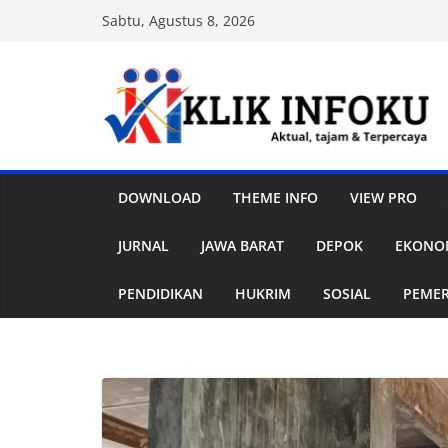
Skip
Sabtu, Agustus 8, 2026
to
content
DOWNLOAD
THEME INFO
VIEW PRO
JURNAL
JAWA BARAT
DEPOK
EKONOM
PENDIDIKAN
HUKRIM
SOSIAL
PEME