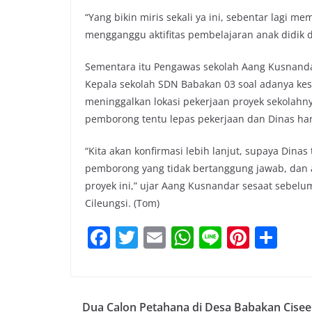
“Yang bikin miris sekali ya ini, sebentar lagi 
mengganggu aktifitas pembelajaran anak didik da
Sementara itu Pengawas sekolah Aang Kusnanda
Kepala sekolah SDN Babakan 03 soal adanya kes
meninggalkan lokasi pekerjaan proyek sekolahn
pemborong tentu lepas pekerjaan dan Dinas ha
“Kita akan konfirmasi lebih lanjut, supaya Dina
pemborong yang tidak bertanggung jawab, dan 
proyek ini,” ujar Aang Kusnandar sesaat sebelu
Cileungsi. (Tom)
F
T
E
W
Li
Pi
S
a
w
m
h
n
nt
h
c
itt
ai
at
e
er
ar
e
er
l
s
e
e
Dua Calon Petahana di Desa Babakan Cisee