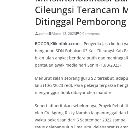
Cileungsi Terancam M
Ditinggal Pemborong
admin
Maret 13, 2023
0 Comments
BOGOR,Klikinfoku.com –
Penyedia jasa kedua ya
bangunan SDN Babakan 03 Kec Cileungsi Kab Bo
bikin ulah angkat bendera putih dan meninggalk
pantauan awak media hari Senin (13/3/2023).
Menurut salah seorang guru SD tersebut, adapun a
lalu (10/3/2023 red). Para pekerja terpaksa he
menganggur tidak dibayar oleh mandor.
Seperti diberitakan sebelumnya, Proyek Rehabili
oleh CV. Agung Rizky Nambo Klapanunggal dan 
waktu pekerjaan dari 5 September 2022 sampai
ratus delapanpuluh lima juta, delapanratus emp