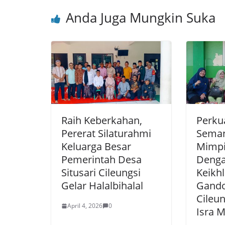
o
p
Anda Juga Mungkin Suka
o
p
k
Raih Keberkahan,
Perku
Pererat Silaturahmi
Seman
Keluarga Besar
Mimpi 
Pemerintah Desa
Denga
Situsari Cileungsi
Keikh
Gelar Halalbihalal
Gando
Cileun
April 4, 2026
0
Isra M