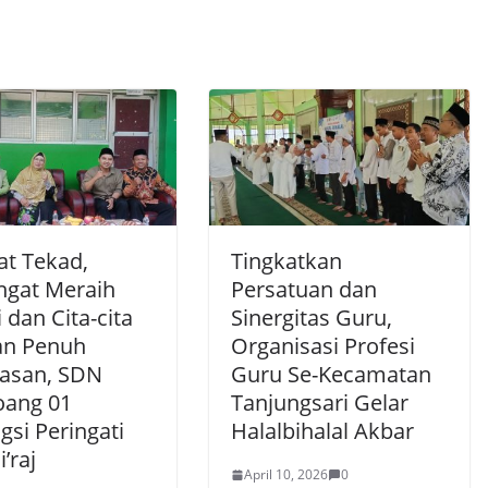
at Tekad,
Tingkatkan
gat Meraih
Persatuan dan
dan Cita-cita
Sinergitas Guru,
n Penuh
Organisasi Profesi
lasan, SDN
Guru Se-Kecamatan
ang 01
Tanjungsari Gelar
gsi Peringati
Halalbihalal Akbar
i’raj
April 10, 2026
0