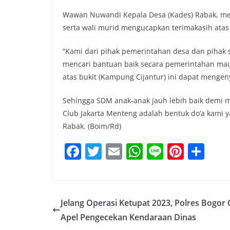
Wawan Nuwandi Kepala Desa (Kades) Rabak, me
serta wali murid mengucapkan terimakasih atas 
“Kami dari pihak pemerintahan desa dan pihak
mencari bantuan baik secara pemerintahan maup
atas bukit (Kampung Cijantur) ini dapat mengen
Sehingga SDM anak-anak jauh lebih baik demi 
Club Jakarta Menteng adalah bentuk do’a kami 
Rabak. (Boim/Rd)
F
T
E
W
Li
Pi
S
a
w
m
h
n
nt
h
c
itt
ai
at
e
er
ar
e
er
l
s
e
e
Jelang Operasi Ketupat 2023, Polres Bogor 
b
A
st
Apel Pengecekan Kendaraan Dinas