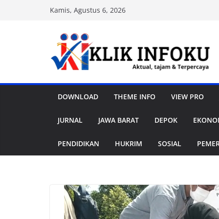
Skip
Kamis, Agustus 6, 2026
to
content
DOWNLOAD
THEME INFO
VIEW PRO
JURNAL
JAWA BARAT
DEPOK
EKONOM
PENDIDIKAN
HUKRIM
SOSIAL
PEME