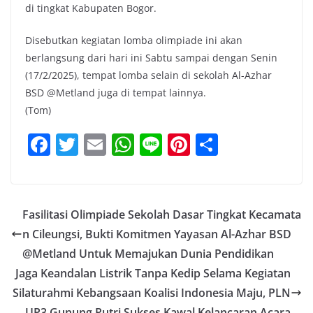
di tingkat Kabupaten Bogor.
Disebutkan kegiatan lomba olimpiade ini akan
berlangsung dari hari ini Sabtu sampai dengan Senin
(17/2/2025), tempat lomba selain di sekolah Al-Azhar
BSD @Metland juga di tempat lainnya.
(Tom)
F
T
E
W
Li
Pi
S
a
w
m
h
n
nt
h
c
itt
ai
at
e
er
ar
e
er
l
s
e
e
Fasilitasi Olimpiade Sekolah Dasar Tingkat Kecamata
b
A
st
n Cileungsi, Bukti Komitmen Yayasan Al-Azhar BSD
o
p
@Metland Untuk Memajukan Dunia Pendidikan
o
p
Jaga Keandalan Listrik Tanpa Kedip Selama Kegiatan
Silaturahmi Kebangsaan Koalisi Indonesia Maju, PLN
k
UP3 Gunung Putri Sukses Kawal Kelancaran Acara