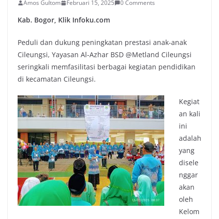
Amos Gultom
Februari 15, 2025
0 Comments
Kab. Bogor, Klik Infoku.com
Peduli dan dukung peningkatan prestasi anak-anak
Cileungsi, Yayasan Al-Azhar BSD @Metland Cileungsi
seringkali memfasilitasi berbagai kegiatan pendidikan
di kecamatan Cileungsi.
Kegiat
an kali
ini
adalah
yang
disele
nggar
akan
oleh
Kelom