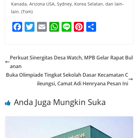
Kanada, Arizona USA, Sydney, Korea Selatan, dan lain-
lain. (Tom)
F
T
E
W
Li
Pi
S
a
w
m
h
n
nt
h
c
itt
ai
at
e
er
ar
e
er
l
s
e
e
Perkuat Sinergitas Desa Watch, MPB Gelar Rapat Bul
b
A
st
anan
o
p
Buka Olimpiade Tingkat Sekolah Dasar Kecamatan C
o
p
ileungsi, Camat Adi Henryana Pesan Ini
k
Anda Juga Mungkin Suka