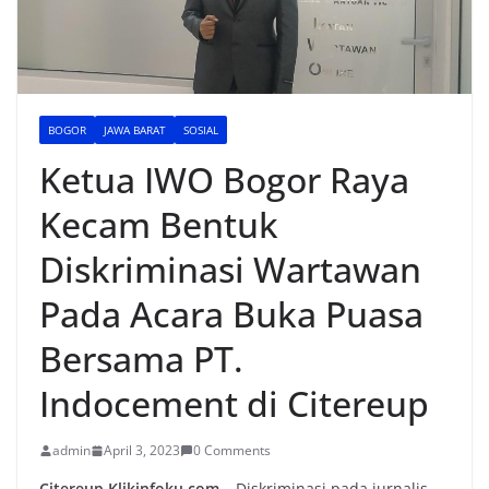
BOGOR
JAWA BARAT
SOSIAL
Ketua IWO Bogor Raya
Kecam Bentuk
Diskriminasi Wartawan
Pada Acara Buka Puasa
Bersama PT.
Indocement di Citereup
admin
April 3, 2023
0 Comments
Citereup,Klikinfoku.com –
Diskriminasi pada jurnalis