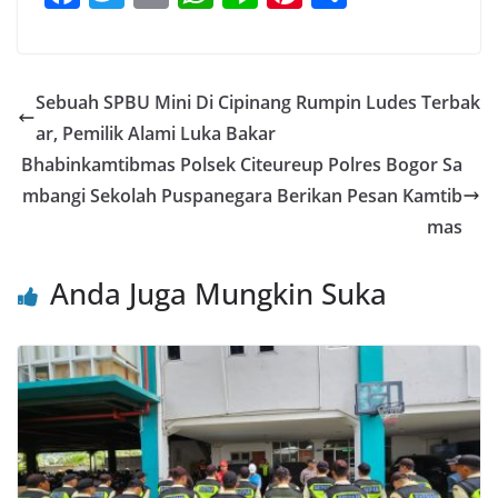
a
w
m
h
n
nt
h
c
itt
ai
at
e
er
ar
e
er
l
s
e
e
Sebuah SPBU Mini Di Cipinang Rumpin Ludes Terbak
b
A
st
ar, Pemilik Alami Luka Bakar
o
p
Bhabinkamtibmas Polsek Citeureup Polres Bogor Sa
o
p
mbangi Sekolah Puspanegara Berikan Pesan Kamtib
mas
k
Anda Juga Mungkin Suka